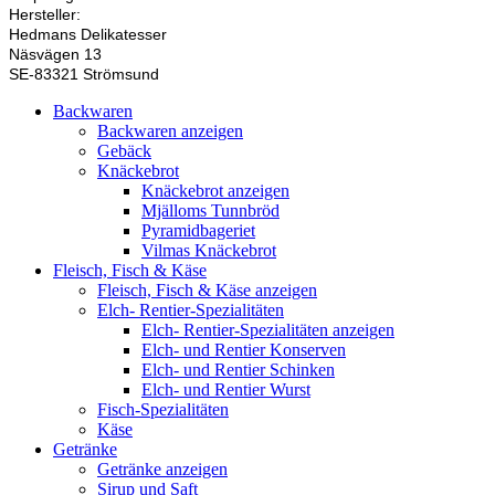
Hersteller:
Hedmans Delikatesser
Näsvägen 13
SE-83321 Strömsund
Backwaren
Backwaren anzeigen
Gebäck
Knäckebrot
Knäckebrot anzeigen
Mjälloms Tunnbröd
Pyramidbageriet
Vilmas Knäckebrot
Fleisch, Fisch & Käse
Fleisch, Fisch & Käse anzeigen
Elch- Rentier-Spezialitäten
Elch- Rentier-Spezialitäten anzeigen
Elch- und Rentier Konserven
Elch- und Rentier Schinken
Elch- und Rentier Wurst
Fisch-Spezialitäten
Käse
Getränke
Getränke anzeigen
Sirup und Saft