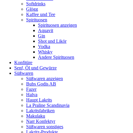
Softdrinks
Glögg
Kaffee und Tee
Spirituosen
Spirituosen anzeigen
Aquavit
Gin
Shot und Likör
Vodka
Whisky
Andere Spirituosen
Konfitüre
Senf, Öl und Gewürze
Süßwaren
Süßwaren anzeigen
Bubs Godis AB
Fazer
Halva
Haupt Lakrits
La Praline Scandinavia
Lakritsfabriken
Makulaku
Narr Konfektyr
Süßwaren sonstiges
Lakritz-Produkte