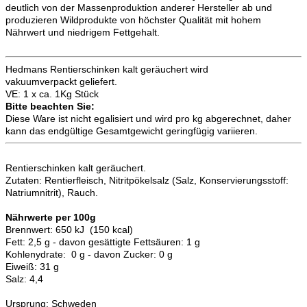
deutlich von der Massenproduktion anderer Hersteller ab und
produzieren Wildprodukte von höchster Qualität mit hohem
Nährwert und niedrigem Fettgehalt.
Hedmans Rentierschinken kalt geräuchert wird
vakuumverpackt geliefert.
VE: 1 x ca. 1Kg Stück
Bitte beachten Sie:
Diese Ware ist nicht egalisiert und wird pro kg abgerechnet, daher
kann das endgültige Gesamtgewicht geringfügig variieren.
Rentierschinken kalt geräuchert.
Zutaten: Rentierfleisch, Nitritpökelsalz (Salz, Konservierungsstoff:
Natriumnitrit), Rauch.
Nährwerte per 100g
Brennwert: 650 kJ (150 kcal)
Fett: 2,5 g - davon gesättigte Fettsäuren: 1 g
Kohlenydrate: 0 g - davon Zucker: 0 g
Eiweiß: 31 g
Salz: 4,4
Ursprung: Schweden