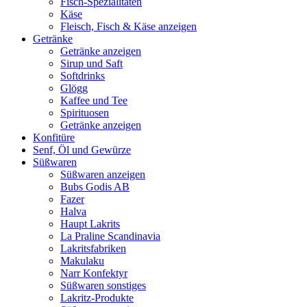
Fisch-Spezialitäten
Käse
Fleisch, Fisch & Käse anzeigen
Getränke
Getränke anzeigen
Sirup und Saft
Softdrinks
Glögg
Kaffee und Tee
Spirituosen
Getränke anzeigen
Konfitüre
Senf, Öl und Gewürze
Süßwaren
Süßwaren anzeigen
Bubs Godis AB
Fazer
Halva
Haupt Lakrits
La Praline Scandinavia
Lakritsfabriken
Makulaku
Narr Konfektyr
Süßwaren sonstiges
Lakritz-Produkte