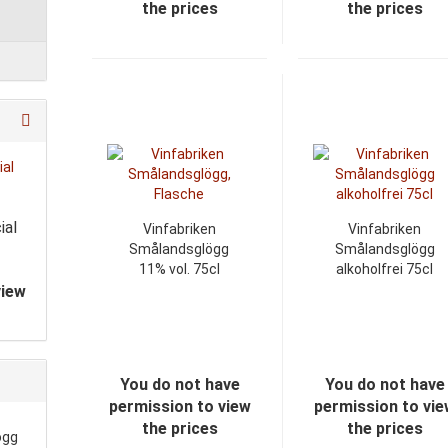
the prices
the prices
ial
Vinfabriken
Vinfabriken
Smålandsglögg
Smålandsglögg
11% vol. 75cl
alkoholfrei 75cl
view
You do not have
You do not have
permission to view
permission to vi
the prices
the prices
ögg