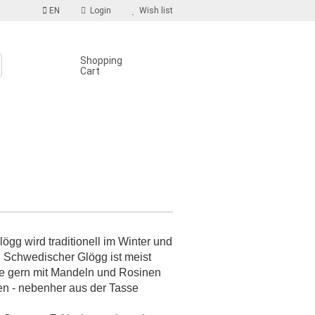
EN
Login
Wish list
Shopping
Cart
S
count
d?
ögg wird traditionell im Winter und
 Schwedischer Glögg ist meist
e gern mit Mandeln und Rosinen
gen - nebenher aus der Tasse