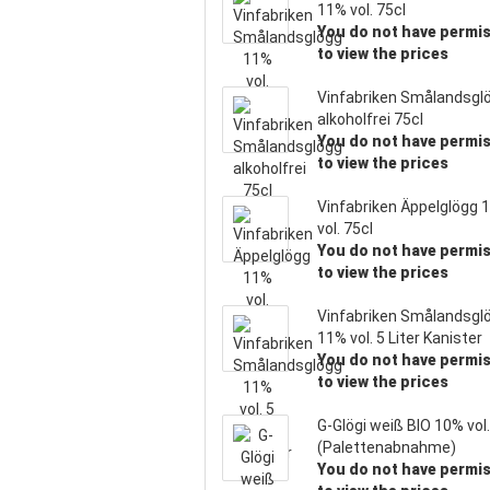
11% vol. 75cl
You do not have permi
to view the prices
Vinfabriken Smålandsgl
alkoholfrei 75cl
You do not have permi
to view the prices
Vinfabriken Äppelglögg 
vol. 75cl
You do not have permi
to view the prices
Vinfabriken Smålandsgl
11% vol. 5 Liter Kanister
You do not have permi
to view the prices
G-Glögi weiß BIO 10% vol.
(Palettenabnahme)
You do not have permi