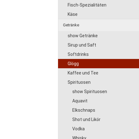
Fisch-Spezialitäten
Käse
Getränke
show Getränke
Sirup und Saft
Softdrinks
Glögg
Kaffee und Tee
Spirituosen
show Spirituosen
Aquavit
Elkschnaps
Shot und Likör
Vodka
Whisky