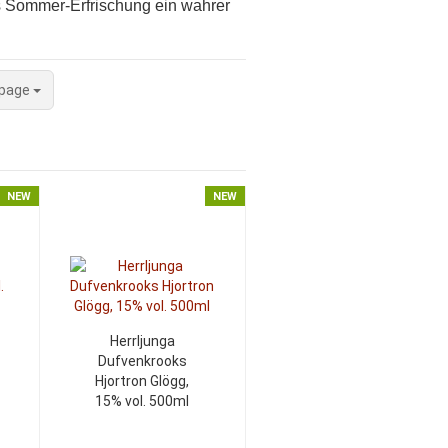
s Sommer-Erfrischung ein wahrer
 page
NEW
NEW
Herrljunga
Dufvenkrooks
Hjortron Glögg,
15% vol. 500ml