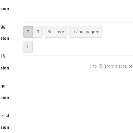
ssion
ögg
Sort by
72 per page
ssion
1
11%
1
to
15
(from a total o
ssion
ögg
ssion
 75cl
ssion