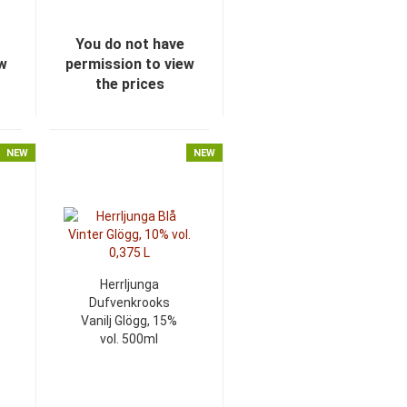
You do not have
ew
permission to view
the prices
NEW
NEW
Herrljunga
Dufvenkrooks
Vanilj Glögg, 15%
vol. 500ml