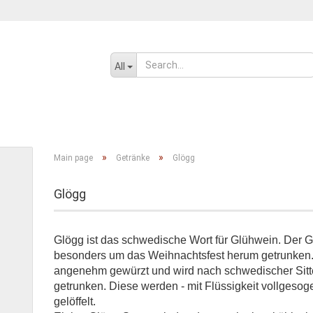
Change language
All
SENF, ÖL UND GEWÜRZE
SÜSSWAREN
SALZIGES UND WÜRZIGE
»
»
Main page
Getränke
Glögg
Glögg
Create a new ac
Forgot passwor
Glögg ist das schwedische Wort für Glühwein. Der Gl
besonders um das Weihnachtsfest herum getrunken.
angenehm gewürzt und wird nach schwedischer Sitt
getrunken. Diese werden - mit Flüssigkeit vollgeso
gelöffelt.