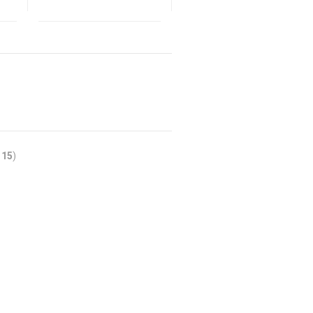
f
15
)