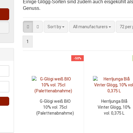
Einige Glögg-Sorten sind zudem auch eisgekühlt al
Genuss.
Sort by
All manufacturers
72 per
1
-50%
G-Glögi weiß BIO
Herrljunga Blå
10% vol. 75cl
Vinter Glögg, 10%
(Palettenabnahme)
vol. 0,375 L