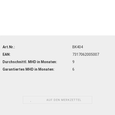
Art.Nr.:
BK404
EAN:
7317062005007
Durchschnittl. MHD in Monaten:
9
Garantiertes MHD in Monaten:
6
AUF DEN MERKZETTEL