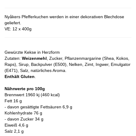
Nyåkers Pfefferkuchen werden in einer dekorativen Blechdose
geliefert.
VE: 12 x 400g
Gewürzte Kekse in Herzform
Zutaten:
Weizenmehl
, Zucker, Pflanzenmargarine (Shea, Kokos,
Raps), Sirup, Backpulver (E500), Nelken, Zimt, Ingwer, Emulgator
(E471), Salz, natürliches Aroma.
Enthält Gluten
.
Nährwerte pro 100g
Brennwert 1960 kj (460 kcal)
Fett 16 g
- davon gesättigte Fettsäuren 6,9 g
Kohlenhydrate 76 g
- davon Zucker 34 g
Eiweiß 4,6 g
Salz 2,1 g