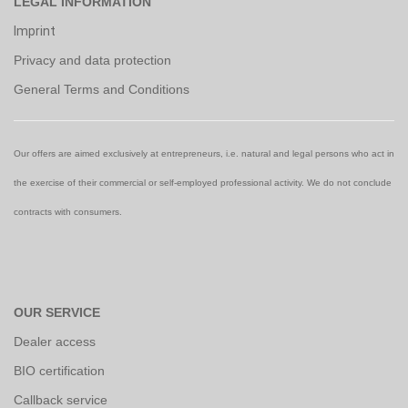
LEGAL INFORMATION
Imprint
Privacy and data protection
General Terms and Conditions
Our offers are aimed exclusively at entrepreneurs, i.e. natural and legal persons who act in
the exercise of their commercial or self-employed professional activity. We do not conclude
contracts with consumers.
OUR SERVICE
Dealer access
BIO certification
Callback service