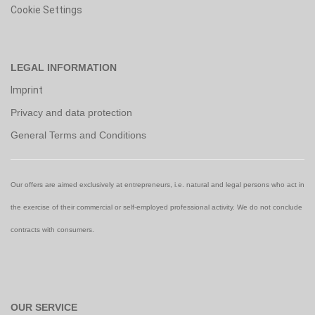
Cookie Settings
LEGAL INFORMATION
Imprint
Privacy and data protection
General Terms and Conditions
Our offers are aimed exclusively at entrepreneurs, i.e. natural and legal persons who act in
the exercise of their commercial or self-employed professional activity. We do not conclude
contracts with consumers.
OUR SERVICE