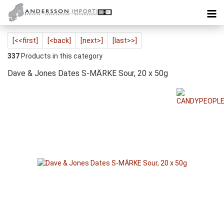
[<<first]
[<back]
[next>]
[last>>]
337
Products in this category
Dave & Jones Dates S-MÄRKE Sour, 20 x 50g