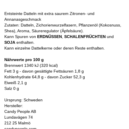
Entsteinte Datteln mit extra saurem Zitronen- und
Annanasgeschmack
Zutaten: Datteln, Zichorienwurzelfasern, Pflanzenöl (Kokosnuss,
Shea), Aroma, Säureregulator (Äpfelsäure).
Kann Spuren von
ERDNÜSSEN
,
SCHALENFRÜCHTEN
und
SOJA
enthalten.
Kann einzelne Dattelkerne oder deren Reste enthalten
.
Nährwerte pro 100 g
Brennwert 1340 kJ (320 kcal)
Fett 3 g - davon gesättigte Fettsäuren 1,8 g
Kohlenhydrate 64,8 g - davon Zucker 52,3 g
Eiweiß 2,1 g
Salz 0 g
Ursprung: Schweden
Hersteller:
Candy People AB
Lundavägen 74
212 25 Malmö
candypeople.com