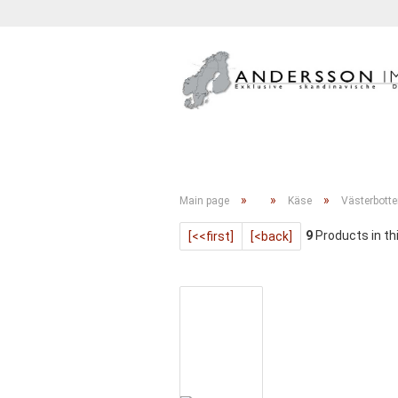
GETRÄNKE
KONFITÜRE
»
»
»
Main page
Käse
Västerbotte
9
Products in th
[<<first]
[<back]