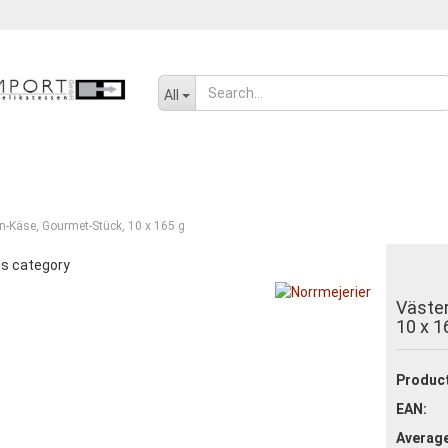
Change language
All
SENF, ÖL UND GEWÜRZE
SÜSSWAREN
SALZIGES UND WÜRZIGE
n-Käse, Gourmet-Stück, 10 x 165 g
is category
Create a new ac
Väste
Forgot passwor
10 x 1
Product
EAN:
Average