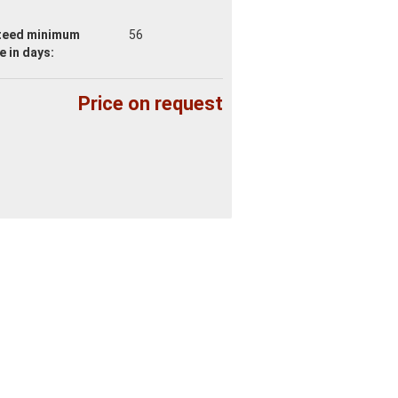
teed minimum
56
fe
in days:
Price on request