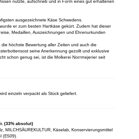
ssen nutzte, aufschrieb und in Form eines gut erhaltenen
äufigsten ausgezeichnete Käse Schwedens.
wurde er zum besten Hartkäse gekürt. Zudem hat dieser
reise, Medaillen, Auszeichnungen und Ehrenurkunden
r die höchste Bewertung aller Zeiten und auch die
erbottensost seine Anerkennung gezollt und exklusive
ht schon genug sei, ist die Molkerei Norrmejerier seit
ird einzeln verpackt als Stück geliefert.
r. (33% absolut)
alz, MILCHSÄUREKULTUR, Käselab, Konservierungsmittel
l (E509).