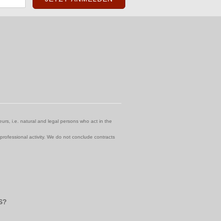
urs, i.e. natural and legal persons who act in the
 professional activity. We do not conclude contracts
S?