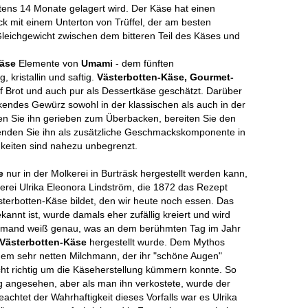
ns 14 Monate gelagert wird. Der Käse hat einen
ck mit einem Unterton von Trüffel, der am besten
leichgewicht zwischen dem bitteren Teil des Käses und
käse
Elemente von
Umami
- dem fünften
 kristallin und saftig.
Västerbotten-Käse, Gourmet-
 Brot und auch pur als Dessertkäse geschätzt. Darüber
ckendes Gewürz sowohl in der klassischen als auch in der
n Sie ihn gerieben zum Überbacken, bereiten Sie den
wenden Sie ihn als zusätzliche Geschmackskomponente in
hkeiten sind nahezu unbegrenzt.
se
nur in der Molkerei in Burträsk hergestellt werden kann,
kerei Ulrika Eleonora Lindström, die 1872 das Rezept
sterbotten-Käse bildet, den wir heute noch essen. Das
nnt ist, wurde damals eher zufällig kreiert und wird
iemand weiß genau, was an dem berühmten Tag im Jahr
Västerbotten-Käse
hergestellt wurde. Dem Mythos
em sehr netten Milchmann, der ihr "schöne Augen"
icht richtig um die Käseherstellung kümmern konnte. So
g angesehen, aber als man ihn verkostete, wurde der
chtet der Wahrhaftigkeit dieses Vorfalls war es Ulrika