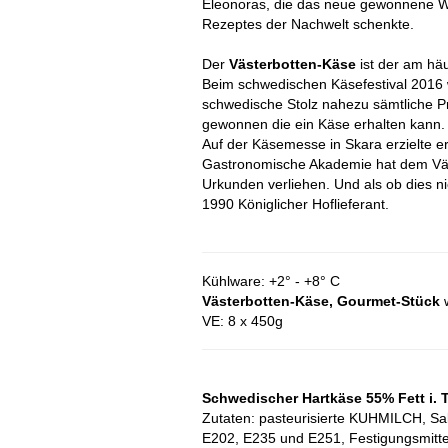
Eleonoras, die das neue gewonnene Wi
Rezeptes der Nachwelt schenkte.
Der
Västerbotten-Käse
ist der am h
Beim schwedischen Käsefestival 2016 
schwedische Stolz nahezu sämtliche P
gewonnen die ein Käse erhalten kann.
Auf der Käsemesse in Skara erzielte e
Gastronomische Akademie hat dem Väst
Urkunden verliehen. Und als ob dies nic
1990 Königlicher Hoflieferant.
Kühlware: +2° - +8° C
Västerbotten-Käse, Gourmet-Stück
w
VE: 8 x 450g
Schwedischer Hartkäse 55% Fett i. T
Zutaten: pasteurisierte KUHMILCH, S
E202, E235 und E251,
Festigungsmitte