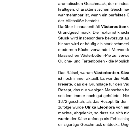
aromatischen Geschmack, der mindeste
kräftigen, charakteristischen Geschma
wahrnehmbar ist, wenn ein perfektes G
der Milchsüße besteht.
Darüber hinaus enthält
Västerbotten
Grundgeschmack. Die Textur ist knackig,
Stück
wird insbesondere bevorzugt auf
hinaus wird er häufig als stark schme
modernen Küche verwendet.
Verwende
klassischen Västerbotten-Pie zu, ver
Quiche- und Tartenböden - die Möglic
Das Rätsel, warum
Västerbotten-Kä
ist noch immer aktuell. Es war die Mol
kreierte, das die Grundlage für den Vä
Rezept, das nur wenigen Menschen beka
seitdem immer noch gut gehütetet: N
1872 geschah, als das Rezept für den
zufolge wurde
Ulrika Eleonora
von ein
machte, abgelenkt, so dass sie sich n
wurde der Käse anfangs als Fehlschla
einzigartige Geschmack entdeckt. Ungea