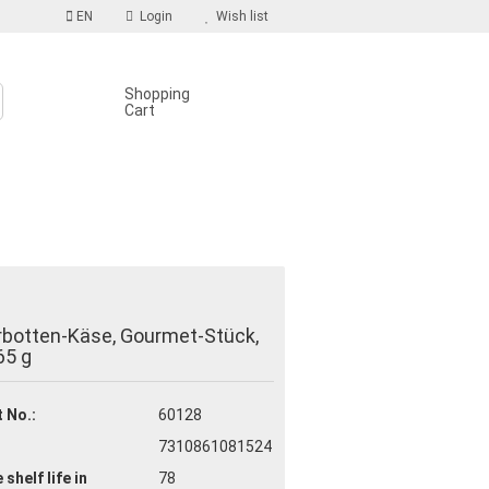
EN
Login
Wish list
Shopping
Cart
S
count
rbotten-Käse, Gourmet-Stück,
d?
65 g
 No.:
60128
7310861081524
 shelf life
in
78