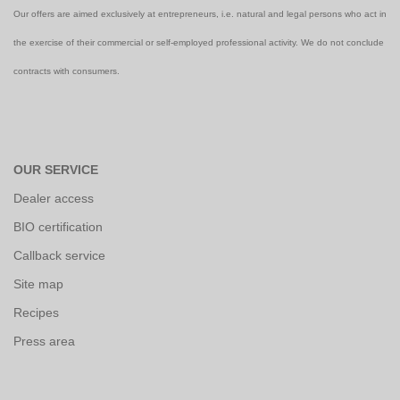
Our offers are aimed exclusively at entrepreneurs, i.e. natural and legal persons who act in
the exercise of their commercial or self-employed professional activity. We do not conclude
contracts with consumers.
OUR SERVICE
Dealer access
BIO certification
Callback service
Site map
Recipes
Press area