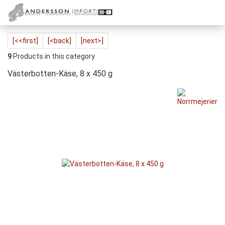
[<<first]
[<back]
[next>]
9
Products in this category
Västerbotten-Käse, 8 x 450 g