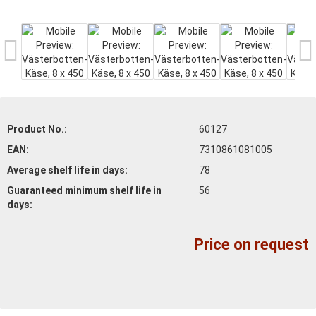
Product No.:
60127
EAN:
7310861081005
Average shelf life
in days:
78
Guaranteed minimum shelf life
in
56
days:
Price on request