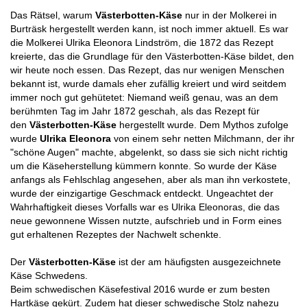
Das Rätsel, warum
Västerbotten-Käse
nur in der Molkerei in
Burträsk hergestellt werden kann, ist noch immer aktuell. Es war
die Molkerei Ulrika Eleonora Lindström, die 1872 das Rezept
kreierte, das die Grundlage für den Västerbotten-Käse bildet, den
wir heute noch essen. Das Rezept, das nur wenigen Menschen
bekannt ist, wurde damals eher zufällig kreiert und wird seitdem
immer noch gut gehütetet: Niemand weiß genau, was an dem
berühmten Tag im Jahr 1872 geschah, als das Rezept für
den
Västerbotten-Käse
hergestellt wurde. Dem Mythos zufolge
wurde
Ulrika Eleonora
von einem sehr netten Milchmann, der ihr
"schöne Augen" machte, abgelenkt, so dass sie sich nicht richtig
um die Käseherstellung kümmern konnte. So wurde der Käse
anfangs als Fehlschlag angesehen, aber als man ihn verkostete,
wurde der einzigartige Geschmack entdeckt. Ungeachtet der
Wahrhaftigkeit dieses Vorfalls war es Ulrika Eleonoras, die das
neue gewonnene Wissen nutzte, aufschrieb und in Form eines
gut erhaltenen Rezeptes der Nachwelt schenkte.
Der
Västerbotten-Käse
ist der am häufigsten ausgezeichnete
Käse Schwedens.
Beim schwedischen Käsefestival 2016 wurde er zum besten
Hartkäse gekürt. Zudem hat dieser schwedische Stolz nahezu