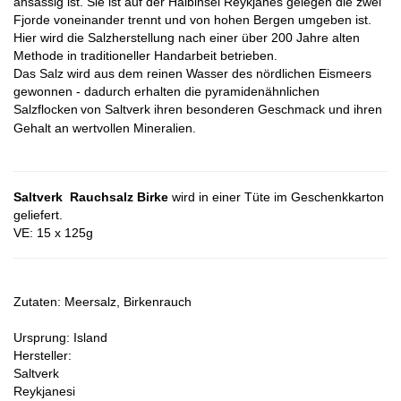
ansässig ist. Sie ist auf der Halbinsel Reykjanes gelegen die zwei
Fjorde voneinander trennt und von hohen Bergen umgeben ist.
Hier wird die Salzherstellung nach einer über 200 Jahre alten
Methode in traditioneller Handarbeit betrieben.
Das Salz wird aus dem reinen Wasser des nördlichen Eismeers
gewonnen - dadurch erhalten die pyramidenähnlichen
Salzflocken
von Saltverk ihren besonderen Geschmack und ihren
Gehalt an wertvollen Mineralien.
Saltverk Rauchsalz Birke
wird in einer Tüte im Geschenkkarton
geliefert.
VE: 15 x 125g​
Zutaten: Meersalz, Birkenrauch
Ursprung: Island
Hersteller:
Saltverk
Reykjanesi