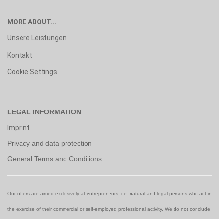
MORE ABOUT...
Unsere Leistungen
Kontakt
Cookie Settings
LEGAL INFORMATION
Imprint
Privacy and data protection
General Terms and Conditions
Our offers are aimed exclusively at entrepreneurs, i.e. natural and legal persons who act in
the exercise of their commercial or self-employed professional activity. We do not conclude