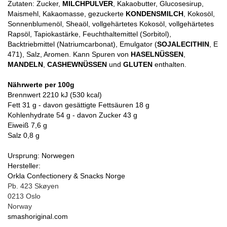
Zutaten: Zucker,
MILCHPULVER
, Kakaobutter, Glucosesirup,
Maismehl, Kakaomasse, gezuckerte
KONDENSMILCH
, Kokosöl,
Sonnenblumenöl, Sheaöl, vollgehärtetes Kokosöl, vollgehärtetes
Rapsöl, Tapiokastärke, Feuchthaltemittel (Sorbitol),
Backtriebmittel (Natriumcarbonat), Emulgator (
SOJALECITHIN
, E
471), Salz, Aromen. Kann Spuren von
HASELNÜSSEN
,
MANDELN
,
CASHEWNÜSSEN
und
GLUTEN
enthalten.
Nährwerte per 100g
Brennwert 2210 kJ (530 kcal)
Fett 31 g - davon gesättigte Fettsäuren 18 g
Kohlenhydrate 54 g - davon Zucker 43 g
Eiweiß 7,6 g
Salz 0,8 g
Ursprung: Norwegen
Hersteller:
Orkla Confectionery & Snacks Norge
Pb. 423 Skøyen
0213 Oslo
Norway
smashoriginal.com