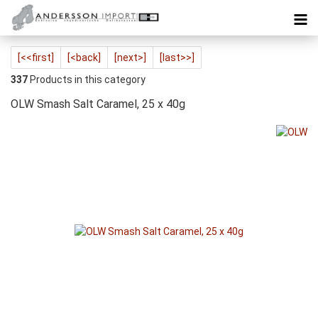
[<<first]
[<back]
[next>]
[last>>]
337
Products in this category
OLW Smash Salt Caramel, 25 x 40g