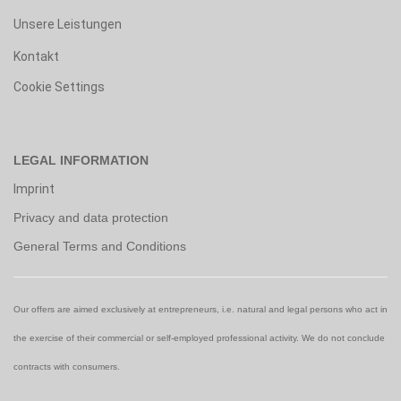
Unsere Leistungen
Kontakt
Cookie Settings
LEGAL INFORMATION
Imprint
Privacy and data protection
General Terms and Conditions
Our offers are aimed exclusively at entrepreneurs, i.e. natural and legal persons who act in
the exercise of their commercial or self-employed professional activity. We do not conclude
contracts with consumers.