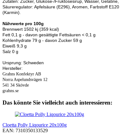
Zutaten:
Zucker, Glukose-/Fruktosesirup, Wasser, Gelatine,
Säureregulator: Apfelsäure (E296), Aromen, Farbstoff E120
(Karmin).​
Nährwerte pro 100g
Brennwert 1502 kj (359 kcal)
Fett 0,1 g - davon gesättigte Fettsäuren < 0,1 g
Kohlenhydrate 79 g - davon Zucker 59 g
Eiweiß 9,3 g
Salz 0 g
Ursprung: Schweden
Hersteller:
Grahns Konfektyr AB
Norra Aspelundsvägen 12
541 34 Skövde
grahns.se
Das könnte Sie vielleicht auch interessieren:
Cloetta Polly Liqourice 20x100g
EAN: 7310350133529