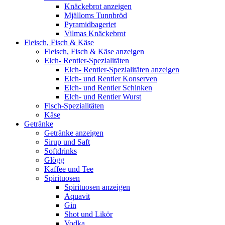
Knäckebrot anzeigen
Mjälloms Tunnbröd
Pyramidbageriet
Vilmas Knäckebrot
Fleisch, Fisch & Käse
Fleisch, Fisch & Käse anzeigen
Elch- Rentier-Spezialitäten
Elch- Rentier-Spezialitäten anzeigen
Elch- und Rentier Konserven
Elch- und Rentier Schinken
Elch- und Rentier Wurst
Fisch-Spezialitäten
Käse
Getränke
Getränke anzeigen
Sirup und Saft
Softdrinks
Glögg
Kaffee und Tee
Spirituosen
Spirituosen anzeigen
Aquavit
Gin
Shot und Likör
Vodka