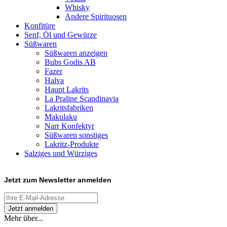
Whisky
Andere Spirituosen
Konfitüre
Senf, Öl und Gewürze
Süßwaren
Süßwaren anzeigen
Bubs Godis AB
Fazer
Halva
Haupt Lakrits
La Praline Scandinavia
Lakritsfabriken
Makulaku
Narr Konfektyr
Süßwaren sonstiges
Lakritz-Produkte
Salziges und Würziges
Jetzt zum
Newsletter anmelden
Mehr über...