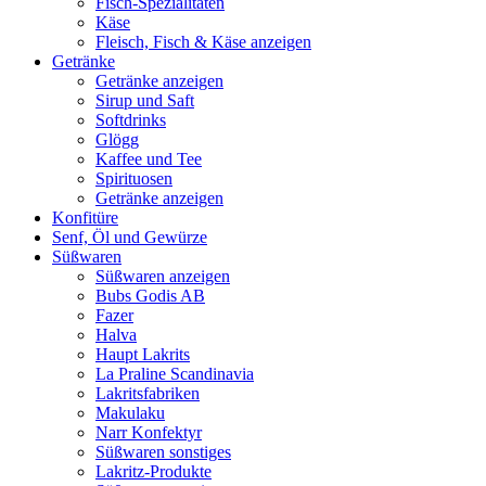
Fisch-Spezialitäten
Käse
Fleisch, Fisch & Käse anzeigen
Getränke
Getränke anzeigen
Sirup und Saft
Softdrinks
Glögg
Kaffee und Tee
Spirituosen
Getränke anzeigen
Konfitüre
Senf, Öl und Gewürze
Süßwaren
Süßwaren anzeigen
Bubs Godis AB
Fazer
Halva
Haupt Lakrits
La Praline Scandinavia
Lakritsfabriken
Makulaku
Narr Konfektyr
Süßwaren sonstiges
Lakritz-Produkte