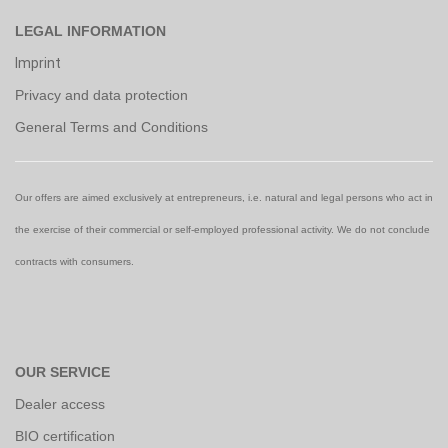
LEGAL INFORMATION
Imprint
Privacy and data protection
General Terms and Conditions
Our offers are aimed exclusively at entrepreneurs, i.e. natural and legal persons who act in
the exercise of their commercial or self-employed professional activity. We do not conclude
contracts with consumers.
OUR SERVICE
Dealer access
BIO certification