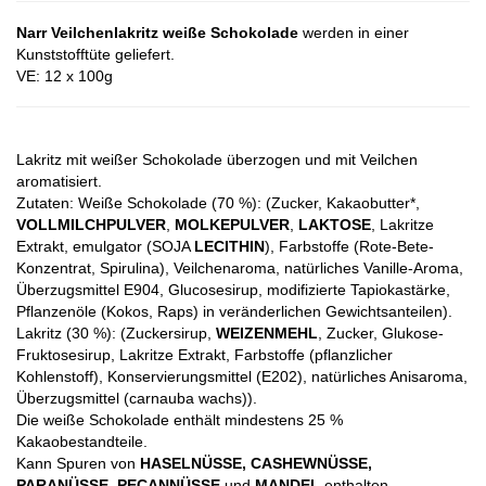
Narr Veilchenlakritz weiße Schokolade
werden in einer
Kunststofftüte geliefert.
VE: 12 x 100g
Lakritz mit weißer Schokolade überzogen und mit Veilchen
aromatisiert.
Zutaten: Weiße Schokolade (70 %): (Zucker, Kakaobutter*,
VOLLMILCHPULVER
,
MOLKEPULVER
,
LAKTOSE
, Lakritze
Extrakt, emulgator (SOJA
LECITHIN
), Farbstoffe (Rote-Bete-
Konzentrat, Spirulina), Veilchenaroma, natürliches Vanille-Aroma,
Überzugsmittel E904, Glucosesirup, modifizierte Tapiokastärke,
Pflanzenöle (Kokos, Raps) in veränderlichen Gewichtsanteilen).
Lakritz (30 %): (Zuckersirup,
WEIZENMEHL
, Zucker, Glukose-
Fruktosesirup, Lakritze Extrakt, Farbstoffe (pflanzlicher
Kohlenstoff), Konservierungsmittel (E202), natürliches Anisaroma,
Überzugsmittel (carnauba wachs)).
Die weiße Schokolade enthält mindestens 25 %
Kakaobestandteile.
Kann Spuren von
HASELNÜSSE, CASHEWNÜSSE,
PARANÜSSE, PECANNÜSSE
und
MANDEL
enthalten.​