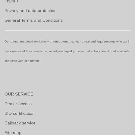
Imprint
Privacy and data protection
General Terms and Conditions
Our offers are aimed exclusively at entrepreneurs, i.e. natural and legal persons who act in
the exercise of their commercial or self-employed professional activity. We do not conclude
contracts with consumers.
OUR SERVICE
Dealer access
BIO certification
Callback service
Site map