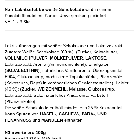
Narr Lakritsstubbe weiße Schokolade
wird in einem
Kunststoffbeutel mit Karton-Umverpackung geliefert.
VE: 1 x 3,8kg
Lakritz überzogen mit weißer Schokolade und Lakritzextrakt.
Zutaten: Weiße Schokolade (60 %): (Zucker, Kakaobutter,
VOLLMILCHPULVER
,
MOLKEPULVER
,
LAKTOSE
,
Lakritzextrakt, Aroma (Ammoniumchlorid), Emulgator
(
SOJALECITHIN
), natürliches Vanillearoma, Überzugsmittel
E904, Glukosesirup, modifizierte Tapiokastärke, Pflanzenöle
(Kokosnuss, Raps) in veränderlichen Gewichtsanteilen). Lakritz
(40 %): (Zucker,
WEIZENMEHL
, Melasse, Glukosesirup,
Lakritzextrakt, Salz, natürliches Anisaroma, Farbstoff
(Pflanzenkohle).
Die weiße Schokolade enthält mindestens 25 % Kakaoanteil.
Kann Spuren von
HASEL-, CASHEW-, PARA-, UND
PEKANNUSS
und
MANDELN
enthalten.
Nährwerte pro 100g
Brennwert 1916 kj (458 kcal)