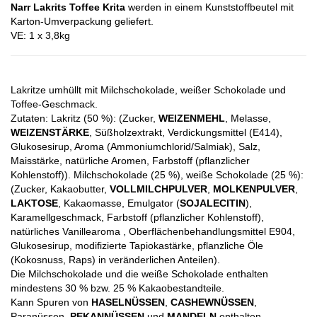
Narr Lakrits Toffee Krita
werden in einem Kunststoffbeutel mit
Karton-Umverpackung geliefert.
VE: 1 x 3,8kg
Lakritze umhüllt mit Milchschokolade, weißer Schokolade und
Toffee-Geschmack.
Zutaten: Lakritz (50 %): (Zucker,
WEIZENMEHL
, Melasse,
WEIZENSTÄRKE
, Süßholzextrakt, Verdickungsmittel (E414),
Glukosesirup, Aroma (Ammoniumchlorid/Salmiak), Salz,
Maisstärke, natürliche Aromen, Farbstoff (pflanzlicher
Kohlenstoff)). Milchschokolade (25 %), weiße Schokolade (25 %):
(Zucker, Kakaobutter,
VOLLMILCHPULVER
,
MOLKENPULVER
,
LAKTOSE
, Kakaomasse, Emulgator (
SOJALECITIN
),
Karamellgeschmack, Farbstoff (pflanzlicher Kohlenstoff),
natürliches Vanillearoma , Oberflächenbehandlungsmittel E904,
Glukosesirup, modifizierte Tapiokastärke, pflanzliche Öle
(Kokosnuss, Raps) in veränderlichen Anteilen).
Die Milchschokolade und die weiße Schokolade enthalten
mindestens 30 % bzw. 25 % Kakaobestandteile.
Kann Spuren von
HASELNÜSSEN
,
CASHEWNÜSSEN
,
Paranüssen,
PEKANNÜSSEN
und
MANDELN
enthalten.​