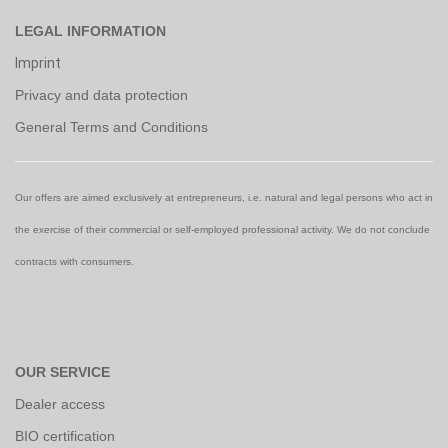
LEGAL INFORMATION
Imprint
Privacy and data protection
General Terms and Conditions
Our offers are aimed exclusively at entrepreneurs, i.e. natural and legal persons who act in
the exercise of their commercial or self-employed professional activity. We do not conclude
contracts with consumers.
OUR SERVICE
Dealer access
BIO certification