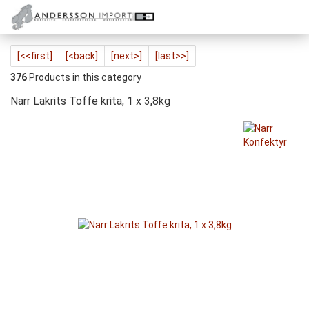
[<<first]
[<back]
[next>]
[last>>]
376
Products in this category
Narr Lakrits Toffe krita, 1 x 3,8kg