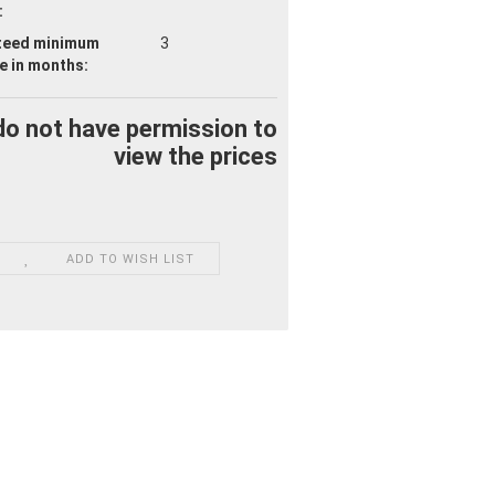
:
teed minimum
3
fe
in months:
do not have permission to
view the prices
ADD TO WISH LIST