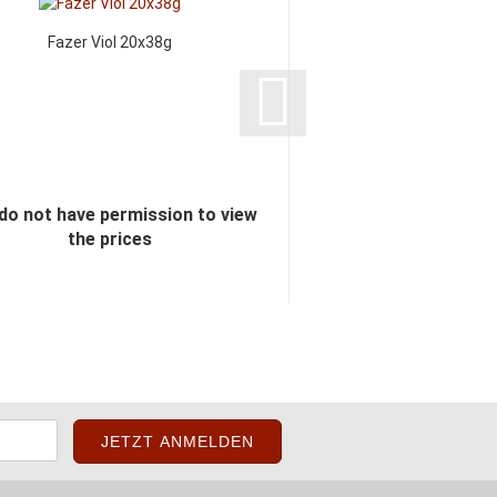
Fazer Viol 20x38g
Fazer Lakritsi Filled l
x 140g
do not have permission to view
You do not have perm
the prices
the pric