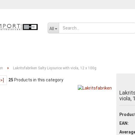
Change language
All
SENF, ÖL UND GEWÜRZE
SÜSSWAREN
SALZIGES UND WÜRZIGE
»
en
Lakritsfabriken Salty Liqourice with viola, 12 x 100g
25
Products in this category
>>]
Create a new ac
Lakrit
Forgot passwor
viola,
Product
EAN:
Average