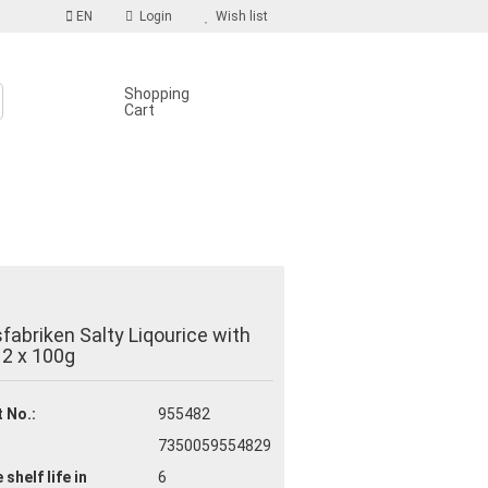
EN
Login
Wish list
Shopping
Cart
S
count
sfabriken Salty Liqourice with
d?
 12 x 100g
 No.:
955482
7350059554829
 shelf life
in
6