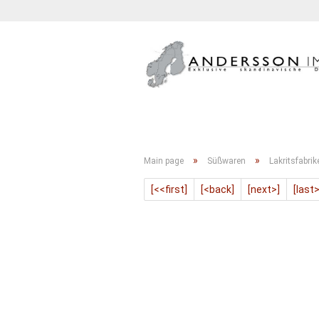
GETRÄNKE
KONFITÜRE
»
»
Main page
Süßwaren
Lakritsfabrik
[<<first]
[<back]
[next>]
[last