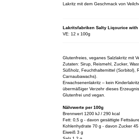
Lakritz mit dem Geschmack von Veilch
Lakritsfabriken Salty Liqourice with
VE: 12 x 100g
Glutenfreies, veganes Salzlakritz mit
Zutaten:
Sirup, Reismehl, Zucker, Wass
Süßholz,
Feuchthaltemittel (Sorbitol), 
Carnaubawachs).
Erwachsenenlakritz – kein Kinderlakrit
übermäßiger Verzehr dieses Erzeugnis
Glutenfrei und vegan.
Nährwerte per 100g
Brennwert 1200 kJ / 290 kcal
Fett: 0,5 g - davon gesättigte Fettsäur
Kohlenhydrate 70 g - davon Zucker 45
Eiweiß 3 g
Salz 1,2 g