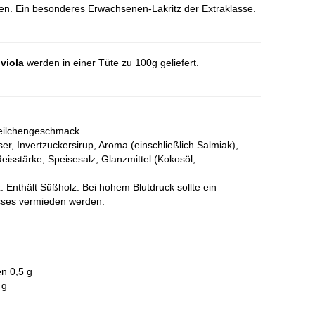
en. Ein besonderes Erwachsenen-Lakritz der Extraklasse.
 viola
werden in einer Tüte zu 100g geliefert.
 Veilchengeschmack.
er, Invertzuckersirup, Aroma (einschließlich Salmiak),
Reisstärke, Speisesalz, Glanzmittel (Kokosöl,
z. Enthält Süßholz
. Bei hohem Blutdruck sollte ein
ses vermieden werden.​
en 0,5 g
 g