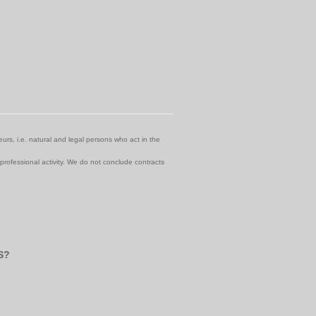
urs, i.e. natural and legal persons who act in the
 professional activity. We do not conclude contracts
S?