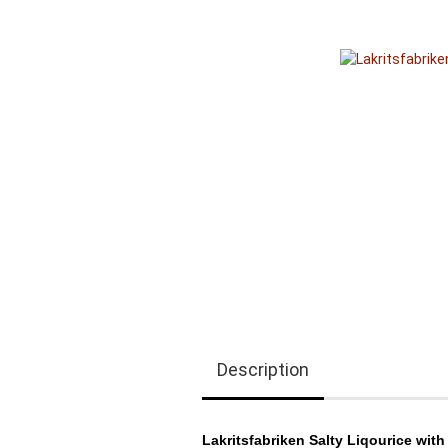
Description
Lakritsfabriken Salty Liqourice with