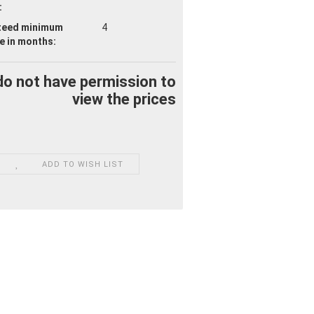
:
teed minimum
4
fe
in months:
do not have permission to
view the prices
ADD TO WISH LIST