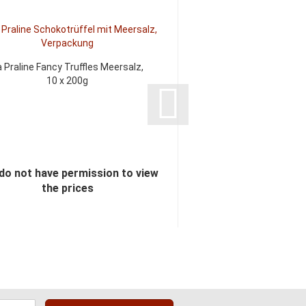
a Praline Fancy Truffles Meersalz,
La Praline Fancy Truff
10 x 200g
10 x 200
do not have permission to view
You do not have perm
the prices
the pric