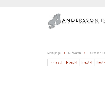
GETRÄNKE
KONFITÜRE
»
»
Main page
Süßwaren
La Praline S
[<<first]
[<back]
[next>]
[last