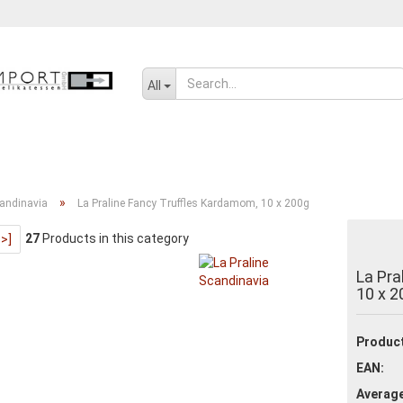
Change language
All
SENF, ÖL UND GEWÜRZE
SÜSSWAREN
SALZIGES UND WÜRZIGE
»
candinavia
La Praline Fancy Truffles Kardamom, 10 x 200g
27
Products in this category
>>]
Create a new ac
La Pra
Forgot passwor
10 x 2
Product
EAN:
Average