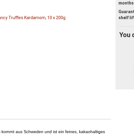
months
Guaran
shelf li
You 
m
kommt aus Schweden und ist ein feines, kakaohaltiges