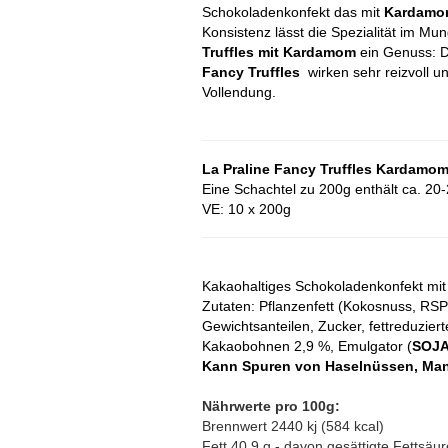
Schokoladenkonfekt das mit
Kardamo
Konsistenz lässt die Spezialität im Mu
Truffles mit Kardamom
ein Genuss: D
Fancy Truffles
wirken sehr reizvoll u
Vollendung.
La Praline Fancy Truffles Kardamo
Eine Schachtel zu 200g enthält ca. 20
VE: 10 x 200g
Kakaohaltiges Schokoladenkonfekt m
Zutaten: Pflanzenfett (Kokosnuss, RSPO
Gewichtsanteilen, Zucker, fettreduzie
Kakaobohnen 2,9 %, Emulgator (
SOJA
Kann Spuren von Haselnüssen, Man
Nährwerte pro 100g:
Brennwert 2440 kj (584 kcal)
Fett 40,9 g - davon gesättigte Fettsäu