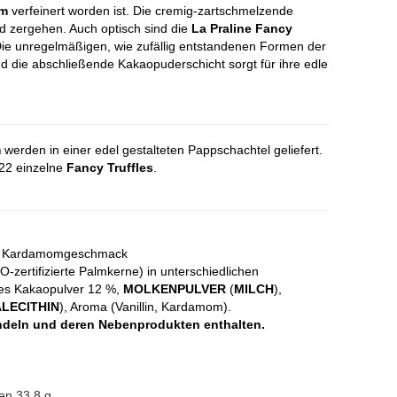
m
verfeinert worden ist. Die cremig-zartschmelzende
nd zergehen. Auch optisch sind die
La Praline Fancy
ie unregelmäßigen, wie zufällig entstandenen Formen der
nd die abschließende Kakaopuderschicht sorgt für ihre edle
m
werden in einer edel gestalteten Pappschachtel geliefert.
-22 einzelne
Fancy Truffles
.
it Kardamomgeschmack
-zertifizierte Palmkerne) in unterschiedlichen
rtes Kakaopulver 12 %,
MOLKENPULVER
(
MILCH
),
LECITHIN
), Aroma (Vanillin, Kardamom).
deln und deren Nebenprodukten enthalten.
ren 33,8 g