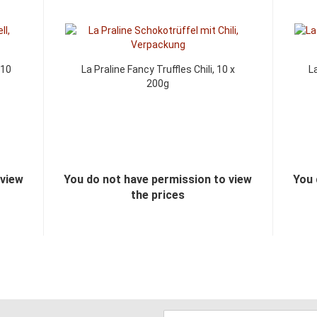
 10
La Praline Fancy Truffles Chili, 10 x
L
200g
 view
You do not have permission to view
You 
the prices