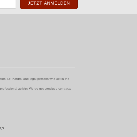
urs, i.e. natural and legal persons who act in the
 professional activity. We do not conclude contracts
S?