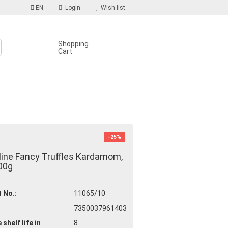
EN
Login
Wish list
Shopping
Cart
S
-25%
count
line Fancy Truffles Kardamom,
d?
00g
 No.:
11065/10
7350037961403
 shelf life
in
8