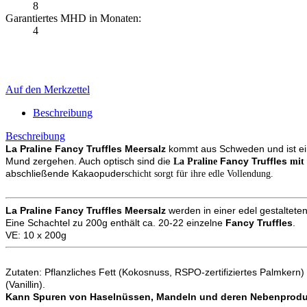
8
Garantiertes MHD in Monaten:
4
Auf den Merkzettel
Beschreibung
Beschreibung
La Praline
Fancy Truffles
Meersalz
kommt aus Schweden und ist ein
Mund zergehen. Auch optisch sind die
Fancy Truffles
La Praline
mit
abschließende Kakaopuder
schicht sorgt für ihre edle Vollendung.
La Praline
Fancy Truffles
Meersalz
werden in einer edel gestalteten
Eine Schachtel zu 200g enthält ca. 20-22 einzelne
Fancy Truffles
.
VE: 10 x 200g
Zutaten:
Pflanzliches Fett (Kokosnuss, RSPO-zertifiziertes Palmkern)
(Vanillin).
Kann Spuren von Haselnüssen, Mandeln und deren Nebenproduk