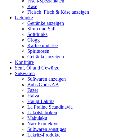
Fisch-Spezialitäten
Käse
Fleisch, Fisch & Käse anzeigen
Getränke
Getränke anzeigen
Sirup und Saft
Softdrinks
Glögg
Kaffee und Tee
Spirituosen
Getränke anzeigen
Konfitüre
Senf, Öl und Gewürze
Süßwaren
Süßwaren anzeigen
Bubs Godis AB
Fazer
Halva
Haupt Lakrits
La Praline Scandinavia
Lakritsfabriken
Makulaku
Narr Konfektyr
Süßwaren sonstiges
Lakritz-Produkte