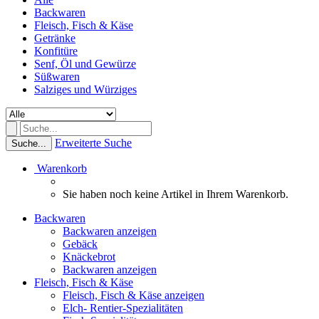
Backwaren
Fleisch, Fisch & Käse
Getränke
Konfitüre
Senf, Öl und Gewürze
Süßwaren
Salziges und Würziges
Erweiterte Suche
Suche...
Warenkorb
Sie haben noch keine Artikel in Ihrem Warenkorb.
Backwaren
Backwaren anzeigen
Gebäck
Knäckebrot
Backwaren anzeigen
Fleisch, Fisch & Käse
Fleisch, Fisch & Käse anzeigen
Elch- Rentier-Spezialitäten