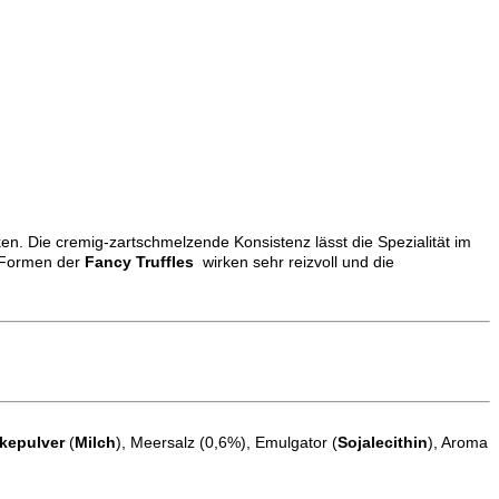
n. Die cremig-zartschmelzende Konsistenz lässt die Spezialität im
n Formen der
Fancy Truffles
wirken sehr reizvoll und die
kepulver
(
Milch
), Meersalz (0,6%), Emulgator (
Sojalecithin
), Aroma