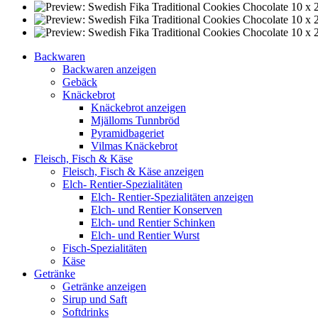
Backwaren
Backwaren anzeigen
Gebäck
Knäckebrot
Knäckebrot anzeigen
Mjälloms Tunnbröd
Pyramidbageriet
Vilmas Knäckebrot
Fleisch, Fisch & Käse
Fleisch, Fisch & Käse anzeigen
Elch- Rentier-Spezialitäten
Elch- Rentier-Spezialitäten anzeigen
Elch- und Rentier Konserven
Elch- und Rentier Schinken
Elch- und Rentier Wurst
Fisch-Spezialitäten
Käse
Getränke
Getränke anzeigen
Sirup und Saft
Softdrinks