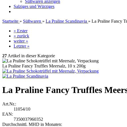
Süßwaren anzeigen
Salziges und Würziges
Startseite
»
Süßwaren
»
La Praline Scandinavia
»
La Praline Fancy Tr
« Erster
« zurück
weiter »
Letzter »
27
Artikel in dieser Kategorie
La Praline Fancy Truffles Meersalz, 10 x 200g
La Praline Fancy Truffles Meers
Art.Nr.:
11054/10
EAN:
7350037960352
Durchschnittl. MHD in Monaten: