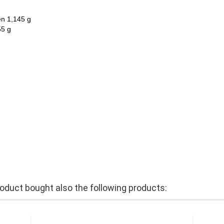
en 1,145 g
55 g
duct bought also the following products: