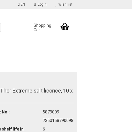
EN
Login
Wish list
Shopping
Cart
S
count
 Thor Extreme salt licorice, 10 x
d?
 No.:
5879009
7350158790098
 shelf life
in
6