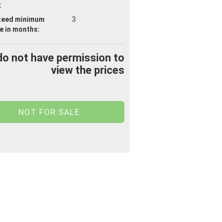
:
teed minimum
3
fe
in months:
do not have permission to
view the prices