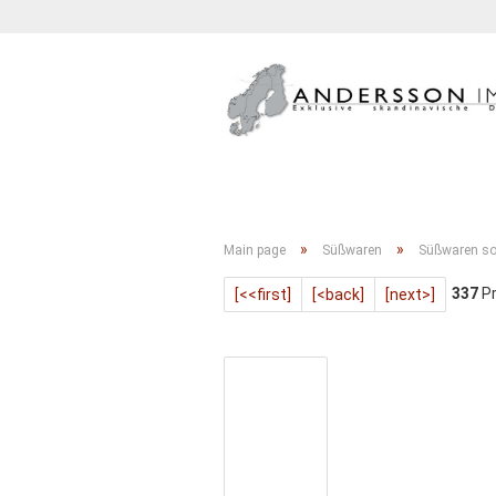
GETRÄNKE
KONFITÜRE
»
»
Main page
Süßwaren
Süßwaren so
337
Pr
[<<first]
[<back]
[next>]