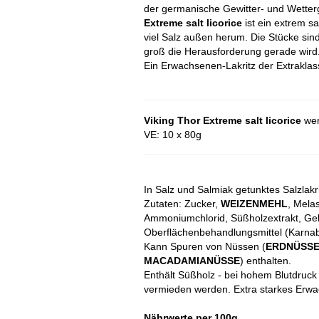
der germanische Gewitter- und Wetter
Extreme salt licorice
ist ein extrem sa
viel Salz außen herum. Die Stücke sin
groß die Herausforderung gerade wird
Ein Erwachsenen-Lakritz der Extraklas
Viking Thor Extreme salt licorice
wer
VE: 10 x 80g
I
n Salz und Salmiak getunktes Salzlakri
Zutaten: Zucker,
WEIZENMEHL
, Mela
Ammoniumchlorid, Süßholzextrakt, Gelat
Oberflächenbehandlungsmittel (Karna
Kann Spuren von Nüssen (
ERDNÜSS
MACADAMIANÜSSE
) enthalten.
Enthält Süßholz - bei hohem Blutdruck
vermieden werden. Extra starkes Erwach
Nährwerte per 100g