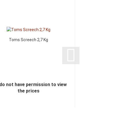
Toms Screech 2,7 Kg
Makulaku gezucker
Lakritzstücke Zitrone/
kg
do not have permission to view
You do not have perm
the prices
the pric