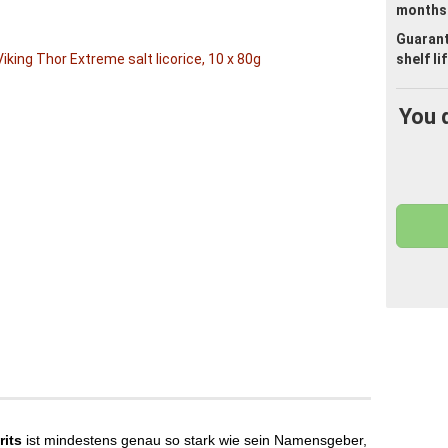
months
Guaran
shelf li
You 
rits
ist mindestens genau so stark wie sein Namensgeber,