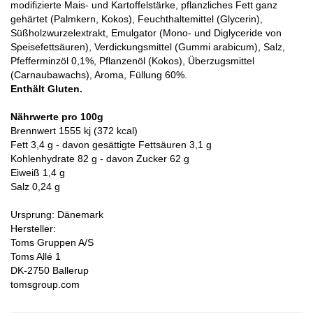
modifizierte Mais- und Kartoffelstärke, pflanzliches Fett ganz
gehärtet (Palmkern, Kokos), Feuchthaltemittel (Glycerin),
Süßholzwurzelextrakt, Emulgator (Mono- und Diglyceride von
Speisefettsäuren), Verdickungsmittel (Gummi arabicum), Salz,
Pfefferminzöl 0,1%, Pflanzenöl (Kokos), Überzugsmittel
(Carnaubawachs), Aroma, Füllung 60%.
Enthält Gluten.
Nährwerte pro 100g
Brennwert 1555 kj (372 kcal)
Fett 3,4 g - davon gesättigte Fettsäuren 3,1 g
Kohlenhydrate 82 g - davon Zucker 62 g
Eiweiß 1,4 g
Salz 0,24 g
Ursprung: Dänemark
Hersteller:
Toms Gruppen A/S
Toms Allé 1
DK-2750 Ballerup
tomsgroup.com