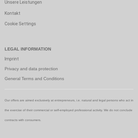
Unsere Leistungen
Kontakt
Cookie Settings
LEGAL INFORMATION
Imprint
Privacy and data protection
General Terms and Conditions
Our offers are aimed exclusively at entrepreneurs, i.e. natural and legal persons who act in
the exercise of their commercial or self-employed professional activity. We do not conclude
contracts with consumers.