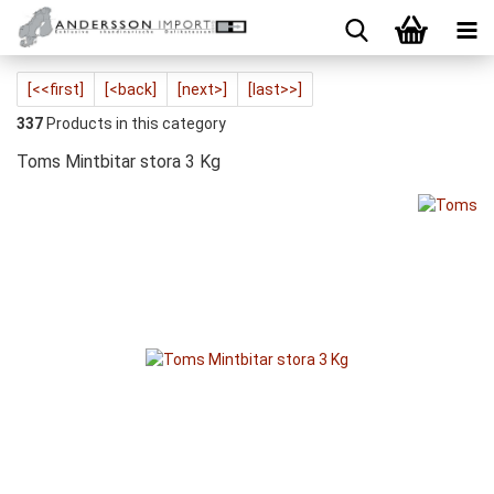
[<<first]
[<back]
[next>]
[last>>]
337
Products in this category
Toms Mintbitar stora 3 Kg