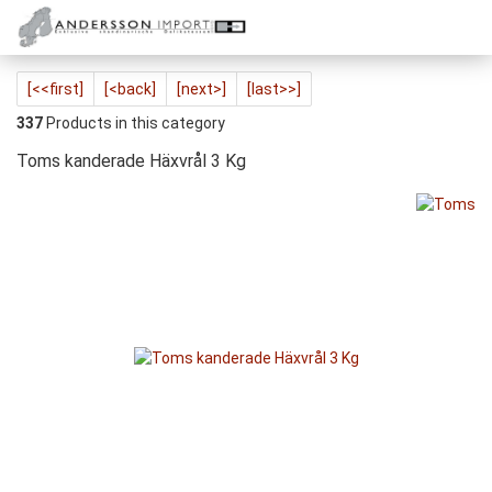
[<<first]
[<back]
[next>]
[last>>]
337
Products in this category
Toms kanderade Häxvrål 3 Kg