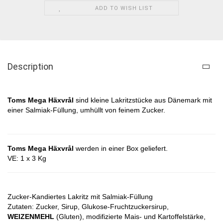
ADD TO WISH LIST
Description
Toms Mega Häxvrål​
sind kleine Lakritzstücke aus Dänemark mit
einer Salmiak-Füllung, umhüllt von feinem Zucker.
Toms Mega Häxvrål
werden in einer Box geliefert.
VE: 1 x 3 Kg
Zucker-Kandiertes Lakritz mit Salmiak-Füllung
Zutaten:
Zucker, Sirup, Glukose-Fruchtzuckersirup,
WEIZENMEHL
(Gluten), modifizierte Mais- und Kartoffelstärke,