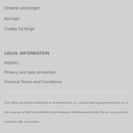
Unsere Leistungen
Kontakt
Cookie Settings
LEGAL INFORMATION
Imprint
Privacy and data protection
General Terms and Conditions
Our offers are aimed exclusively at entrepreneurs, i.e. natural and legal persons who act in
the exercise of their commercial or self-employed professional activity. We do not conclude
contracts with consumers.