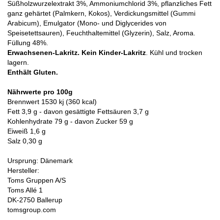
Süßholzwurzelextrakt 3%, Ammoniumchlorid 3%, pflanzliches Fett
ganz gehärtet (Palmkern, Kokos), Verdickungsmittel (Gummi
Arabicum), Emulgator (Mono- und Diglycerides von
Speisetettsauren), Feuchthaltemittel (Glyzerin), Salz, Aroma.
Füllung 48%.
Erwachsenen-Lakritz. Kein Kinder-Lakritz
. Kühl und trocken
lagern.
Enthält Gluten.
Nährwerte pro 100g
Brennwert 1530 kj (360 kcal)
Fett 3,9 g - davon gesättigte Fettsäuren 3,7 g
Kohlenhydrate 79 g - davon Zucker 59 g
Eiweiß 1,6 g
Salz 0,30 g
Ursprung: Dänemark
Hersteller:
Toms Gruppen A/S
Toms Allé 1
DK-2750 Ballerup
tomsgroup.com