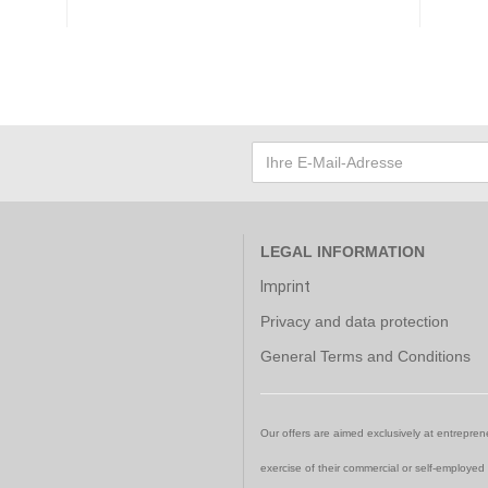
LEGAL INFORMATION
Imprint
Privacy and data protection
General Terms and Conditions
Our offers are aimed exclusively at entreprene
exercise of their commercial or self-employed