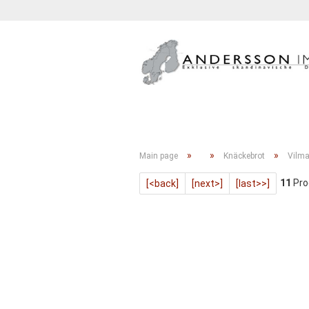
GETRÄNKE
KONFITÜRE
»
»
»
Main page
Knäckebrot
Vilma
11
Pro
[<back]
[next>]
[last>>]