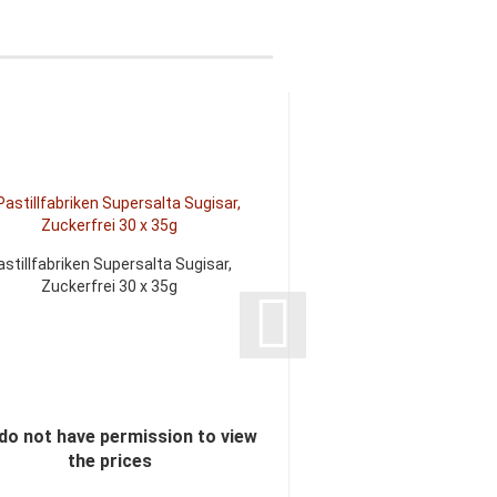
astillfabriken Supersalta Sugisar,
Makulaku gefüllte L
Zuckerfrei 30 x 35g
Apfel, 1 x 
do not have permission to view
You do not have perm
the prices
the pric