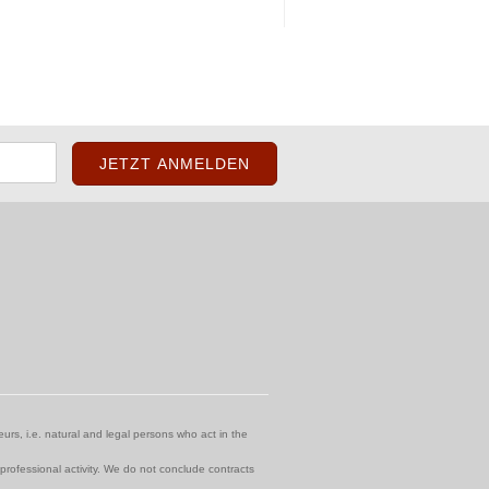
urs, i.e. natural and legal persons who act in the
 professional activity. We do not conclude contracts