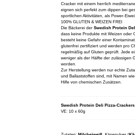
Cracker mit einem herrlich mediterra
eignen sich perfekt zum dippen bei ge
sportlichen Aktivitäten, als Power-Eiw
100% GLUTEN & WEIZEN FREI
Die Bäckerei der
Swedish Protein Del
dass keine Produkte mit Weizen oder 
besteht keine Gefahr einer Kontaminat
glutenfrei zertifiziert und werden pro
regelmäßig auf Gluten geprüft. Jede ei
weniger als der Hälfte der zulässigen
worden.
Zur Herstellung werden nur echte Zuta
und Ballaststoffen sind, mit Namen wi
Hilfe von chemischen Zusätzen.
Swedish Protein Deli Pizza-Crackers​
VE: 10 x 60g
Zutaten:
Milcheiweiß
, Käsepulver (
Kä