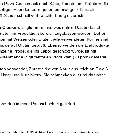
nen Pizza-Geschmack nach Käse, Tomate und Kräutern. Sie
selligen Abenden oder geben unterwegs, z.B. nach
eiß-Schub schnell verbrauchte Energie zurück.
i Crackers
ist glutenfrei und weizenfrei. Das bedeutet,
Gluten im Produktionsbereich zugelassen werden. Daher
ion mit Weizen oder Gluten. Alle verwendeten Körner sind
 Charge auf Gluten geprüft. Ebenso werden die Endprodukte
nzelne Probe, die ins Labor geschickt wurde, ist mit
 Glutenmenge in glutenfreien Produkten (20 ppm) getestet
ten verwendet, Zutaten die von Natur aus reich an Eiweiß
e Hafer und Kürbiskern. Sie schmecken gut und das ohne
werden in einer Pappschachtel geliefert.
se
, Emulgator E339,
Molke
), pflanzliches Eiweiß (aus