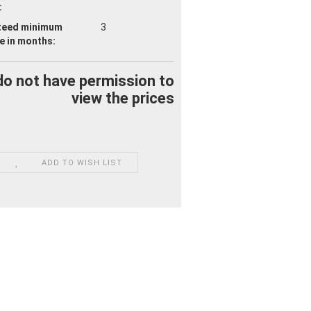
:
teed minimum
3
fe
in months:
do not have permission to
view the prices
ADD TO WISH LIST