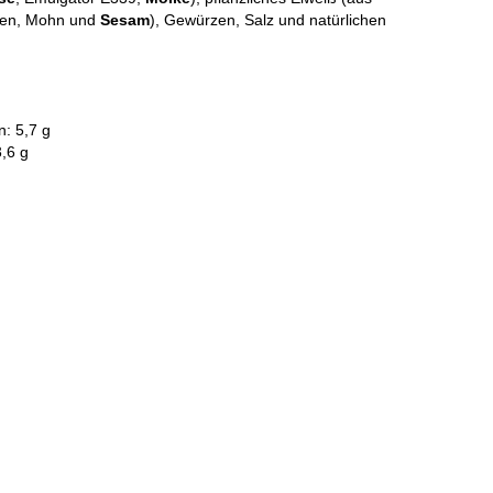
nen, Mohn und
Sesam
), Gewürzen, Salz und natürlichen
n: 5,7 g
3,6 g