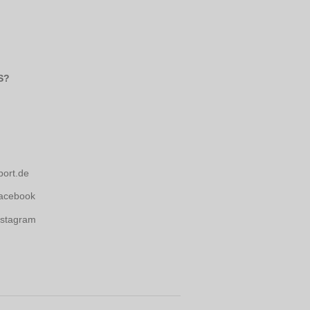
S?
port.de