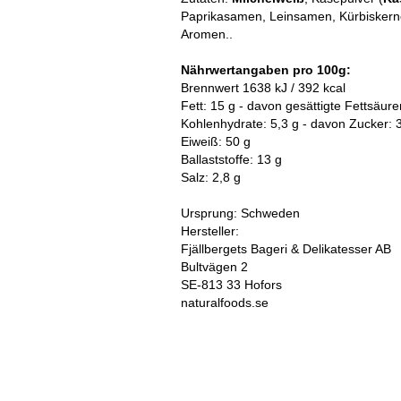
Paprikasamen, Leinsamen, Kürbisker
Aromen..
Nährwertangaben pro 100g:
Brennwert 1638 kJ / 392 kcal
Fett: 15 g - davon gesättigte Fettsäure
Kohlenhydrate: 5,3 g - davon Zucker: 
Eiweiß: 50 g
Ballaststoffe: 13 g
Salz: 2,8 g
Ursprung: Schweden
Hersteller:
Fjällbergets Bageri & Delikatesser AB
Bultvägen 2
SE-813 33 Hofors
naturalfoods.se