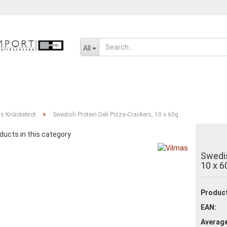
Change language
All
SENF, ÖL UND GEWÜRZE
SÜSSWAREN
SALZIGES UND WÜRZIGE
»
s Knäckebrot
Swedish Protein Deli Pizza-Crackers, 10 x 60g
ducts in this category
Create a new ac
Swedis
Forgot passwor
10 x 6
Product
EAN:
Average