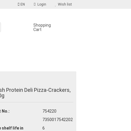
EN
Login
Wish list
Shopping
Cart
S
count
h Protein Deli Pizza-Crackers,
d?
0g
 No.:
754220
7350017542202
 shelf life
in
6