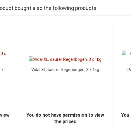
duct bought also the following products:
 x
Vidal XL, saurer Regenbogen, 3 x 1kg
P
 view
You do not have permission to view
You 
the prices