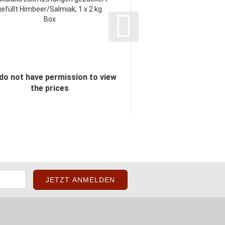
gefüllt Himbeer/Salmiak, 1 x 2 kg
Karamell/Salmiak gez
Box
kg Box
do not have permission to view
You do not have perm
the prices
the pric