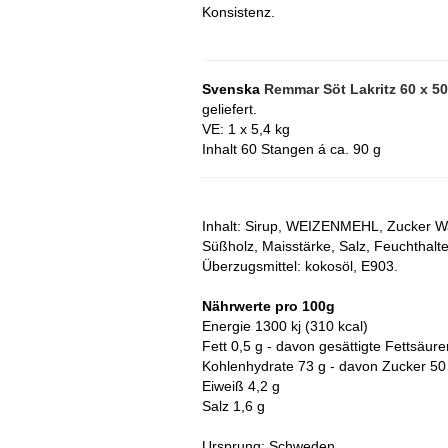
Konsistenz.
Svenska
Remmar Söt Lakritz 60 x 5
geliefert.
VE: 1 x 5,4 kg
Inhalt 60 Stangen á ca. 90 g
Inhalt:
Sirup, WEIZENMEHL, Zucker Was
Süßholz, Maisstärke, Salz, Feuchthalte
Überzugsmittel: kokosöl, E903.
Nährwerte pro 100g
Energie 1300 kj (310 kcal)
Fett 0,5 g - davon gesättigte Fettsäure
Kohlenhydrate 73 g - davon Zucker 50
Eiweiß 4,2 g
Salz 1,6 g
Ursprung: Schweden