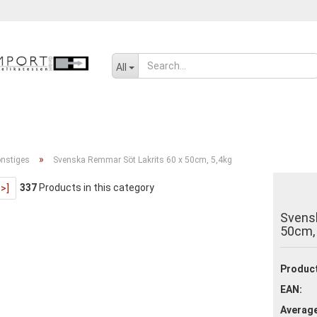
Change language
All
SENF, ÖL UND GEWÜRZE
SÜSSWAREN
SALZIGES UND WÜRZIGE
»
nstiges
Svenska Remmar Söt Lakrits 60 x 50cm, 5,4kg
337
Products in this category
>>]
Create a new ac
Svensk
Forgot passwor
50cm, 
Product
EAN:
Average