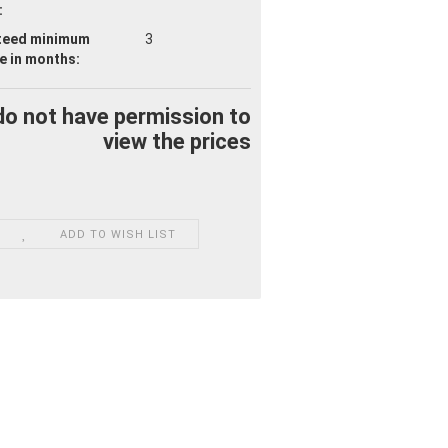
:
teed minimum
3
fe
in months:
do not have permission to
view the prices
ADD TO WISH LIST