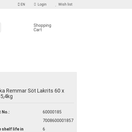
EN
Login
Wish list
Shopping
Cart
S
count
a Remmar Söt Lakrits 60 x
d?
5,4kg
 No.:
60000185
7008600001857
 shelf life
in
6