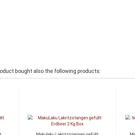
duct bought also the following products:
t
Makulaku Lakritzstangen gefüllt
Ma