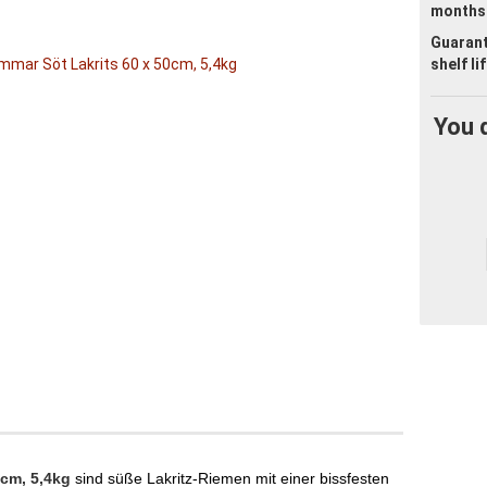
months
Guaran
shelf li
You 
0cm, 5,4kg
sind süße Lakritz-Riemen mit einer bissfesten