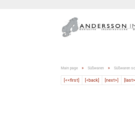
GETRÄNKE
KONFITÜRE
»
»
Main page
Süßwaren
Süßwaren so
[<<first]
[<back]
[next>]
[last