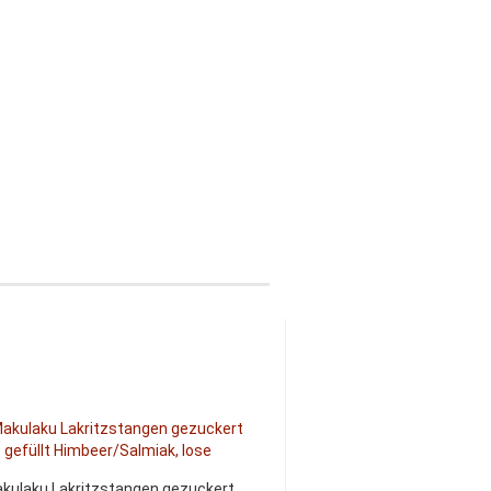
kulaku Lakritzstangen gezuckert
Makulaku Lakritzsta