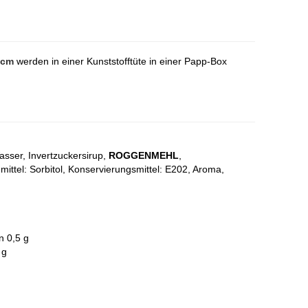
0cm
werden in einer Kunststofftüte in einer Papp-Box
ser, Invertzuckersirup,
ROGGENMEHL
,
mittel: Sorbitol, Konservierungsmittel: E202, Aroma,
n 0,5 g
 g