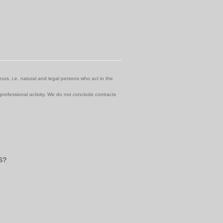
urs, i.e. natural and legal persons who act in the
 professional activity. We do not conclude contracts
S?