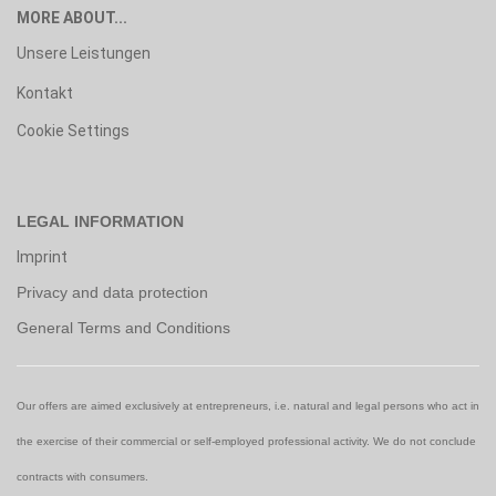
MORE ABOUT...
Unsere Leistungen
Kontakt
Cookie Settings
LEGAL INFORMATION
Imprint
Privacy and data protection
General Terms and Conditions
Our offers are aimed exclusively at entrepreneurs, i.e. natural and legal persons who act in
the exercise of their commercial or self-employed professional activity. We do not conclude
contracts with consumers.