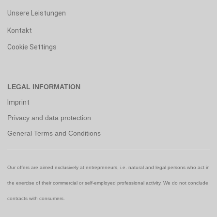
Unsere Leistungen
Kontakt
Cookie Settings
LEGAL INFORMATION
Imprint
Privacy and data protection
General Terms and Conditions
Our offers are aimed exclusively at entrepreneurs, i.e. natural and legal persons who act in
the exercise of their commercial or self-employed professional activity. We do not conclude
contracts with consumers.