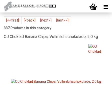
[<<first]
[<back]
[next>]
[last>>]
337
Products in this category
OJ Choklad Banana Chips, Vollmilchschokolade, 2,0 kg