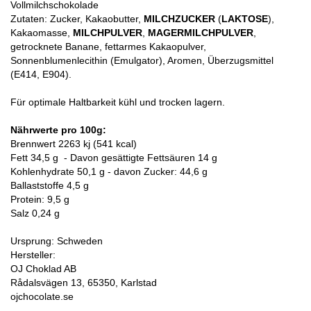
Vollmilchschokolade
Zutaten: Zucker, Kakaobutter,
MILCHZUCKER
(
LAKTOSE
),
Kakaomasse,
MILCHPULVER
,
MAGERMILCHPULVER
,
getrocknete Banane, fettarmes Kakaopulver,
Sonnenblumenlecithin (Emulgator), Aromen, Überzugsmittel
(E414, E904).
Für optimale Haltbarkeit kühl und trocken lagern.
Nährwerte pro 100g:
Brennwert 2263 kj (541 kcal)
Fett 34,5 g - Davon gesättigte Fettsäuren 14 g
Kohlenhydrate 50,1 g - davon Zucker: 44,6 g
Ballaststoffe 4,5 g
Protein: 9,5 g
Salz 0,24 g
Ursprung: Schweden
Hersteller:
OJ Choklad AB
Rådalsvägen 13, 65350, Karlstad
ojchocolate.se