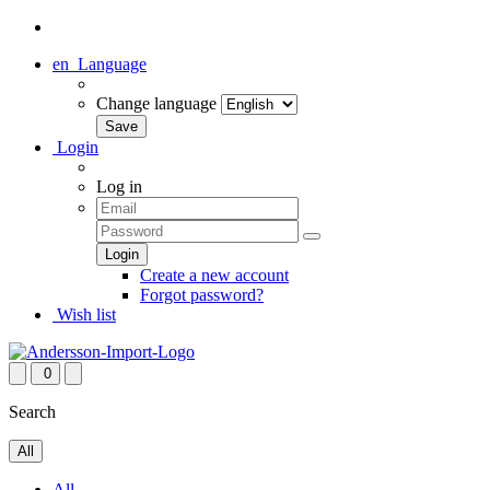
en
Language
Change language
Login
Log in
Create a new account
Forgot password?
Wish list
0
Search
All
All