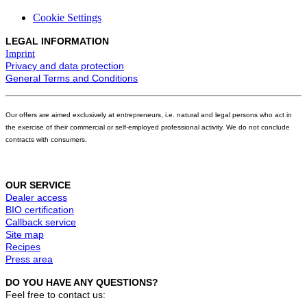
Cookie Settings
LEGAL INFORMATION
Imprint
Privacy and data protection
General Terms and Conditions
Our offers are aimed exclusively at entrepreneurs, i.e. natural and legal persons who act in
the exercise of their commercial or self-employed professional activity. We do not conclude
contracts with consumers.
OUR SERVICE
Dealer access
BIO certification
Callback service
Site map
Recipes
Press area
DO YOU HAVE ANY QUESTIONS?
Feel free to contact us: