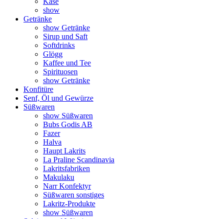
Käse
show
Getränke
show Getränke
Sirup und Saft
Softdrinks
Glögg
Kaffee und Tee
Spirituosen
show Getränke
Konfitüre
Senf, Öl und Gewürze
Süßwaren
show Süßwaren
Bubs Godis AB
Fazer
Halva
Haupt Lakrits
La Praline Scandinavia
Lakritsfabriken
Makulaku
Narr Konfektyr
Süßwaren sonstiges
Lakritz-Produkte
show Süßwaren