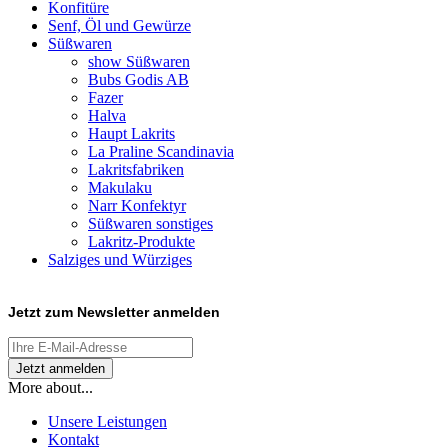
Konfitüre
Senf, Öl und Gewürze
Süßwaren
show Süßwaren
Bubs Godis AB
Fazer
Halva
Haupt Lakrits
La Praline Scandinavia
Lakritsfabriken
Makulaku
Narr Konfektyr
Süßwaren sonstiges
Lakritz-Produkte
Salziges und Würziges
Jetzt zum
Newsletter anmelden
More about...
Unsere Leistungen
Kontakt