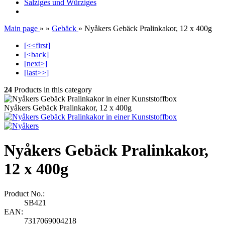
Salziges und Würziges
Main page
»
»
Gebäck
»
Nyåkers Gebäck Pralinkakor, 12 x 400g
[<<first]
[<back]
[next>]
[last>>]
24
Products in this category
Nyåkers Gebäck Pralinkakor, 12 x 400g
Nyåkers Gebäck Pralinkakor,
12 x 400g
Product No.:
SB421
EAN:
7317069004218