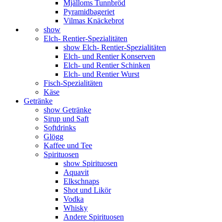
Mjälloms Tunnbröd
Pyramidbageriet
Vilmas Knäckebrot
show
Elch- Rentier-Spezialitäten
show Elch- Rentier-Spezialitäten
Elch- und Rentier Konserven
Elch- und Rentier Schinken
Elch- und Rentier Wurst
Fisch-Spezialitäten
Käse
Getränke
show Getränke
Sirup und Saft
Softdrinks
Glögg
Kaffee und Tee
Spirituosen
show Spirituosen
Aquavit
Elkschnaps
Shot und Likör
Vodka
Whisky
Andere Spirituosen