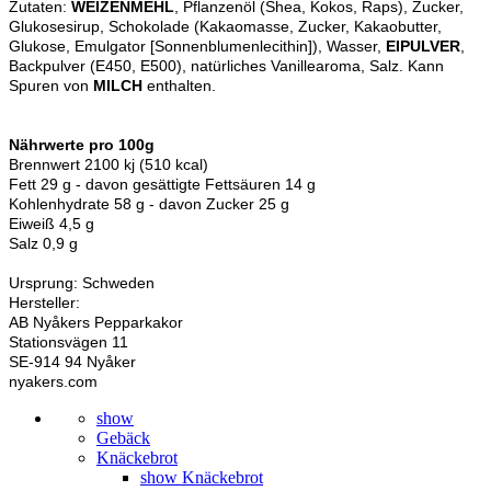
Zutaten:
WEIZENMEHL
, Pflanzenöl (Shea, Kokos, Raps), Zucker,
Glukosesirup, Schokolade (Kakaomasse, Zucker, Kakaobutter,
Glukose, Emulgator [Sonnenblumenlecithin]), Wasser,
EIPULVER
,
Backpulver (E450, E500), natürliches Vanillearoma, Salz. Kann
Spuren von
MILCH
enthalten.
Nährwerte pro 100g
Brennwert 2100 kj (510 kcal)
Fett 29 g - davon gesättigte Fettsäuren 14 g
Kohlenhydrate 58 g - davon Zucker 25 g
Eiweiß 4,5 g
Salz 0,9 g
Ursprung: Schweden
Hersteller:
AB Nyåkers Pepparkakor
Stationsvägen 11
SE-914 94 Nyåker
nyakers.com
show
Gebäck
Knäckebrot
show Knäckebrot