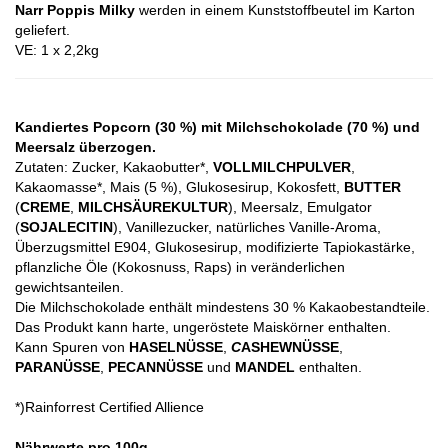
Narr Poppis Milky
werden in einem Kunststoffbeutel im Karton
geliefert.
VE: 1 x 2,2kg
Kandiertes Popcorn (30 %) mit Milchschokolade (70 %) und
Meersalz überzogen.
Zutaten: Zucker, Kakaobutter*,
VOLLMILCHPULVER
,
Kakaomasse*, Mais (5 %), Glukosesirup, Kokosfett,
BUTTER
(
CREME
,
MILCHSÄUREKULTUR
), Meersalz, Emulgator
(
SOJALECITIN
), Vanillezucker, natürliches Vanille-Aroma,
Überzugsmittel E904, Glukosesirup, modifizierte Tapiokastärke,
pflanzliche Öle (Kokosnuss, Raps) in veränderlichen
gewichtsanteilen.
Die Milchschokolade enthält mindestens 30 % Kakaobestandteile.
Das Produkt kann harte, ungeröstete Maiskörner enthalten.
Kann Spuren von
HASELNÜSSE
,
C
ASHEWNÜSSE
,
PARANÜSSE
,
PECANNÜSSE
und
MANDEL
enthalten.
*)Rainforrest Certified Allience
Nährwerte pro 100g