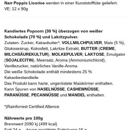
Narr Poppis Licorice
werden in einer Kunststofftüte geliefert.
VE: 12 x 90g
Kandiertes Popcorn (30 %) überzogen von weißer
Schokolade (70 %) und Lakritzpulver.
Zutaten: Zucker, Kakaobutter*,
VOLLMILCHPULVER
, Mais (5 %),
Glukosesirup, Kokosfett, Lakritze Extrakt,
BUTTER
(
CREME
,
MILCHSÄUREKULTUR
),
MOLKEPULVER
,
LAKTOSE
, Emulgator
(
SOJALECITIN
), Meersalz, Aroma (Ammoniumchlorid),
Vanillezucker, natürliches Vanille-Aroma.
Die weiße Schokolade enthält mindestens 25 %
Kakaobestandteile.
Das Produkt kann harte, ungeröstete Maiskörner enthalten.
Kann Spuren von
HASELNÜSSE
,
CASHEWNÜSSE
,
PARANÜSSE
,
PECANNÜSSE
und
MANDEL
enthalten.
*)Rainforrest Certified Allience
Nährwerte pro 100g
Brennwert 2090 kj (499 kcal)
Fett 24 g - davon gesättigte Fettsäuren 15 g