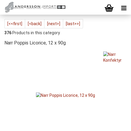
[<<first]
[<back]
[next>]
[last>>]
376
Products in this category
Narr Poppis Licorice, 12 x 90g