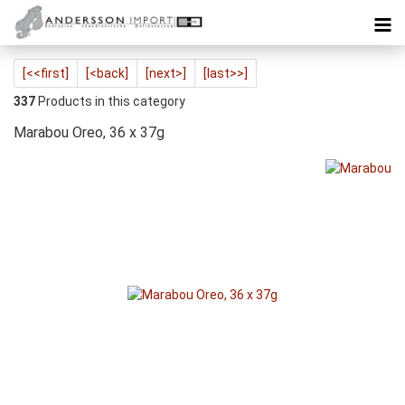
[<<first]
[<back]
[next>]
[last>>]
337
Products in this category
Marabou Oreo, 36 x 37g