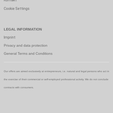
Kontakt
Cookie Settings
LEGAL INFORMATION
Imprint
Privacy and data protection
General Terms and Conditions
Our offers are aimed exclusively at entrepreneurs, i.e. natural and legal persons who act in
the exercise of their commercial or self-employed professional activity. We do not conclude
contracts with consumers.