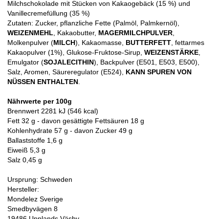
Milchschokolade mit Stücken von Kakaogebäck (15 %) und
Vanillecremefüllung (35 %)
Zutaten: Zucker, pflanzliche Fette (Palmöl, Palmkernöl),
WEIZENMEHL
, Kakaobutter,
MAGERMILCHPULVER
,
Molkenpulver (
MILCH
), Kakaomasse,
BUTTERFETT
, fettarmes
Kakaopulver (1%), Glukose-Fruktose-Sirup,
WEIZENSTÄRKE
,
Emulgator (
SOJALECITHIN
), Backpulver (E501, E503, E500),
Salz, Aromen, Säureregulator (E524),
KANN SPUREN VON
NÜSSEN ENTHALTEN
.
Nährwerte per 100g
Brennwert 2281 kJ (546 kcal)
Fett 32 g - davon gesättigte Fettsäuren 18 g
Kohlenhydrate 57 g - davon Zucker 49 g
Ballaststoffe 1,6 g
Eiweiß 5,3 g
Salz 0,45 g
Ursprung: Schweden
Hersteller:
Mondelez Sverige
Smedbyvägen 8
19486 Upplands Väsby