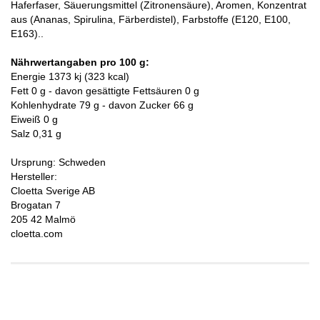
Haferfaser, Säuerungsmittel (Zitronensäure), Aromen, Konzentrat
aus (Ananas, Spirulina, Färberdistel), Farbstoffe (E120, E100,
E163).​.
Nährwertangaben pro 100 g:
Energie 1373 kj (323 kcal)
Fett 0 g - davon gesättigte Fettsäuren 0 g
Kohlenhydrate 79 g - davon Zucker 66 g
Eiweiß 0 g
Salz 0,31 g
Ursprung: Schweden
Hersteller:
Cloetta Sverige AB
Brogatan 7
205 42 Malmö
cloetta.com