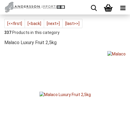
[<<first]
[<back]
[next>]
[last>>]
337
Products in this category
Malaco Luxury Fruit 2,5kg