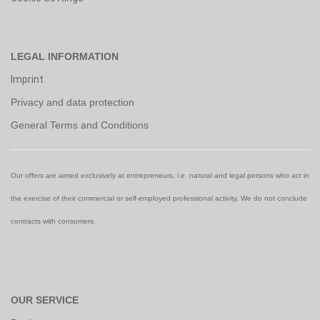
LEGAL INFORMATION
Imprint
Privacy and data protection
General Terms and Conditions
Our offers are aimed exclusively at entrepreneurs, i.e. natural and legal persons who act in
the exercise of their commercial or self-employed professional activity. We do not conclude
contracts with consumers.
OUR SERVICE