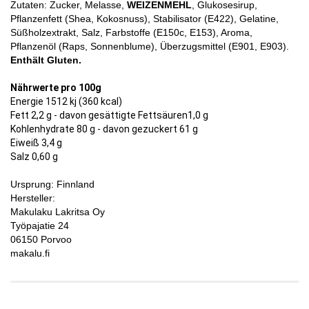
Zutaten:
Zucker, Melasse,
WEIZENMEHL
, Glukosesirup,
Pflanzenfett (Shea, Kokosnuss), Stabilisator (E422), Gelatine,
Süßholzextrakt, Salz, Farbstoffe (E150c, E153), Aroma,
Pflanzenöl (Raps, Sonnenblume), Überzugsmittel (E901, E903).
Enthält Gluten.
Nährwerte pro 100g
Energie 1512 kj (360 kcal)
Fett 2,2 g - davon gesättigte Fettsäuren1,0 g
Kohlenhydrate 80 g - davon gezuckert 61 g
Eiweiß 3,4 g
Salz 0,60 g
Ursprung: Finnland
Hersteller:
Makulaku Lakritsa Oy
Työpajatie 24
06150 Porvoo
makalu.fi