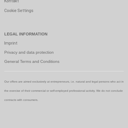
Kontakt
Cookie Settings
LEGAL INFORMATION
Imprint
Privacy and data protection
General Terms and Conditions
Our offers are aimed exclusively at entrepreneurs, i.e. natural and legal persons who act in
the exercise of their commercial or self-employed professional activity. We do not conclude
contracts with consumers.