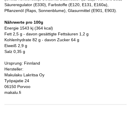
Säureregulator (E330), Farbstoffe (E120, E131, E160a),
Pflanzenöl (Raps, Sonnenblume), Glasurmittel (E901, E903).
Nährwerte pro 100g
Energie 1543 kj (364 kcal)
Fett 2,5 g - davon gesättigte Fettsäuren 1,2 g
Kohlenhydrate 82 g - davon Zucker 64 g
Eiweiß 2,9 g
Salz 0,35 g
Ursprung: Finnland
Hersteller:
Makulaku Lakritsa Oy
Työpajatie 24
06150 Porvoo
makalu.fi