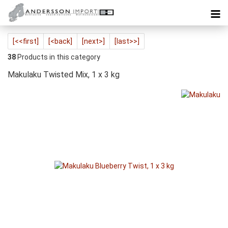
[<<first]
[<back]
[next>]
[last>>]
38
Products in this category
Makulaku Twisted Mix, 1 x 3 kg