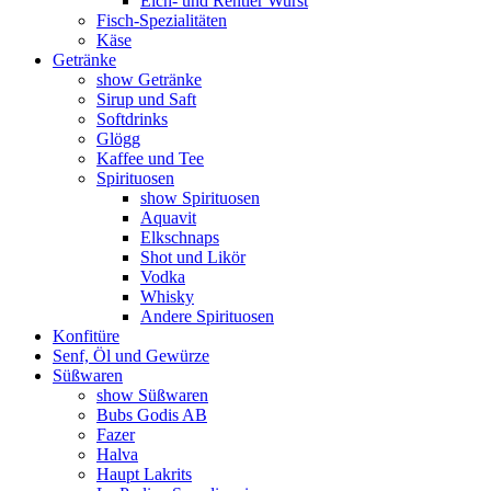
Elch- und Rentier Wurst
Fisch-Spezialitäten
Käse
Getränke
show Getränke
Sirup und Saft
Softdrinks
Glögg
Kaffee und Tee
Spirituosen
show Spirituosen
Aquavit
Elkschnaps
Shot und Likör
Vodka
Whisky
Andere Spirituosen
Konfitüre
Senf, Öl und Gewürze
Süßwaren
show Süßwaren
Bubs Godis AB
Fazer
Halva
Haupt Lakrits