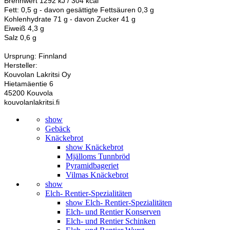
Brennwert 1292 kJ / 304 kcal
Fett: 0,5 g - davon gesättigte Fettsäuren 0,3 g
Kohlenhydrate 71 g - davon Zucker 41 g
Eiweiß 4,3 g
Salz 0,6 g
Ursprung: Finnland
Hersteller:
Kouvolan Lakritsi Oy
Hietamäentie 6
45200 Kouvola
kouvolanlakritsi.fi
show
Gebäck
Knäckebrot
show Knäckebrot
Mjälloms Tunnbröd
Pyramidbageriet
Vilmas Knäckebrot
show
Elch- Rentier-Spezialitäten
show Elch- Rentier-Spezialitäten
Elch- und Rentier Konserven
Elch- und Rentier Schinken