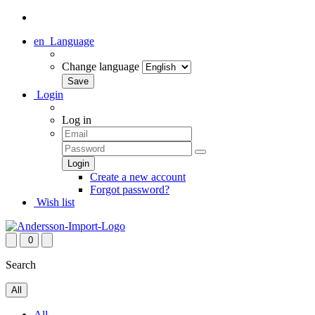
en
Language
Change language
Login
Log in
Create a new account
Forgot password?
Wish list
0
Search
All
All