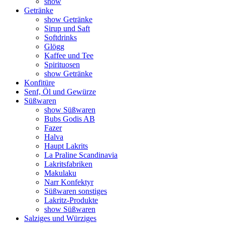
show
Getränke
show Getränke
Sirup und Saft
Softdrinks
Glögg
Kaffee und Tee
Spirituosen
show Getränke
Konfitüre
Senf, Öl und Gewürze
Süßwaren
show Süßwaren
Bubs Godis AB
Fazer
Halva
Haupt Lakrits
La Praline Scandinavia
Lakritsfabriken
Makulaku
Narr Konfektyr
Süßwaren sonstiges
Lakritz-Produkte
show Süßwaren
Salziges und Würziges