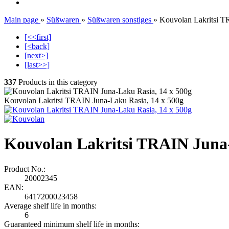
Main page
»
Süßwaren
»
Süßwaren sonstiges
»
Kouvolan Lakritsi T
[<<first]
[<back]
[next>]
[last>>]
337
Products in this category
Kouvolan Lakritsi TRAIN Juna-Laku Rasia, 14 x 500g
Kouvolan Lakritsi TRAIN Juna-
Product No.:
20002345
EAN:
6417200023458
Average shelf life
in months:
6
Guaranteed minimum shelf life
in months: