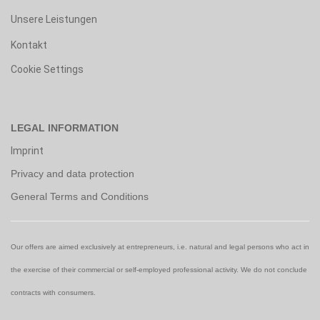
Unsere Leistungen
Kontakt
Cookie Settings
LEGAL INFORMATION
Imprint
Privacy and data protection
General Terms and Conditions
Our offers are aimed exclusively at entrepreneurs, i.e. natural and legal persons who act in
the exercise of their commercial or self-employed professional activity. We do not conclude
contracts with consumers.