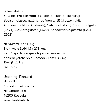
Salmiaklakritz.
Zutaten:
Weizenmehl
, Wasser, Zucker, Zuckersirup,
Speisemelasse, natürliches Aroma (Süßholzextrakt),
Ammoniumchlorid (Salmiak), Salz, Farbstoff (E153), Emulgator
(E471), Säureregulator (E500), Konservierungsstoffe (E211,
E202).
Nährwerte per 100g
Brennwert 1166 kJ / 275 kcal
Fett: 1 g - davon gesättigte Fettsäuren 0 g
Kohlenhydrate 55 g - davon Zucker 33,4 g
Eiweiß 11,8 g
Salz 0,6 g
Ursprung: Finnland
Hersteller:
Kouvolan Lakritsi Oy
Hietamäentie 6
45200 Kouvola
kouvolanlakritsi.fi