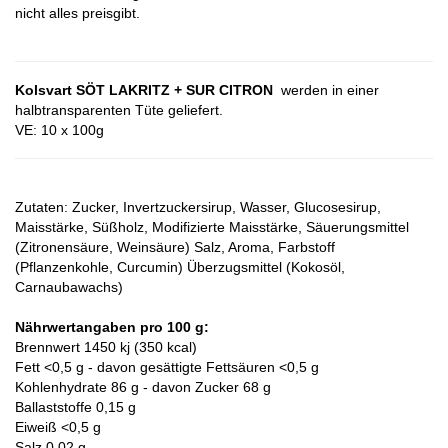
nicht alles preisgibt.
Kolsvart SÖT LAKRITZ + SUR CITRON
werden in einer
halbtransparenten Tüte geliefert.
VE: 10 x 100g
Zutaten: Zucker, Invertzuckersirup, Wasser, Glucosesirup,
Maisstärke, Süßholz, Modifizierte Maisstärke, Säuerungsmittel
(Zitronensäure, Weinsäure) Salz, Aroma, Farbstoff
(Pflanzenkohle, Curcumin) Überzugsmittel (Kokosöl,
Carnaubawachs)
Nährwertangaben pro 100 g:
Brennwert 1450 kj (350 kcal)
Fett <0,5 g - davon gesättigte Fettsäuren <0,5 g
Kohlenhydrate 86 g - davon Zucker 68 g
Ballaststoffe 0,15 g
Eiweiß <0,5 g
Salz 0,02 g