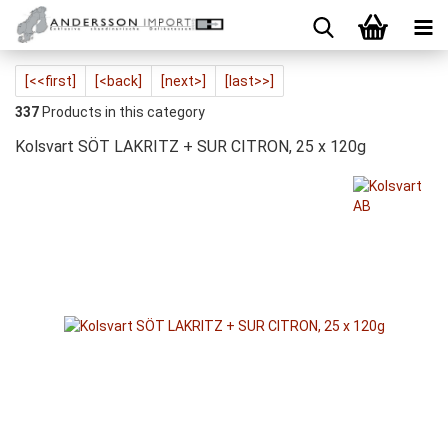
[<<first]
[<back]
[next>]
[last>>]
337
Products in this category
Kolsvart SÖT LAKRITZ + SUR CITRON, 25 x 120g