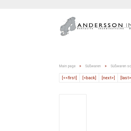
GETRÄNKE
KONFITÜRE
»
»
Main page
Süßwaren
Süßwaren so
[<<first]
[<back]
[next>]
[last