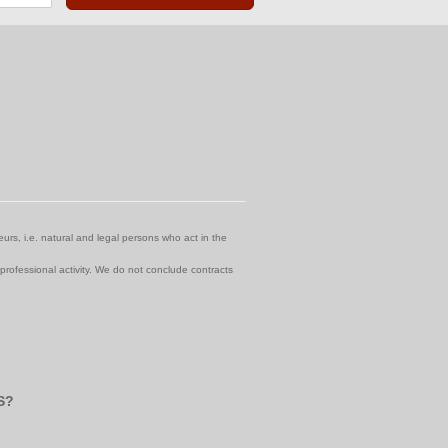
urs, i.e. natural and legal persons who act in the
 professional activity. We do not conclude contracts
S?