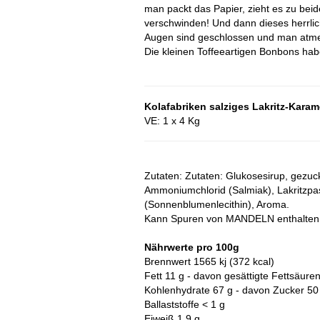
man packt das Papier, zieht es zu bei
verschwinden! Und dann dieses herrlic
Augen sind geschlossen und man atme
Die kleinen Toffeeartigen Bonbons ha
Kolafabriken salziges Lakritz-Karam
VE: 1 x 4 Kg
Zutaten: Zutaten: Glukosesirup, gezuc
Ammoniumchlorid (Salmiak), Lakritzpas
(Sonnenblumenlecithin), Aroma.
Kann Spuren von MANDELN enthalten
Nährwerte pro 100g
Brennwert 1565 kj (372 kcal)
Fett 11 g - davon gesättigte Fettsäuren
Kohlenhydrate 67 g - davon Zucker 50
Ballaststoffe < 1 g
Eiweiß 1,9 g