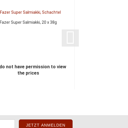
Fazer Super Salmiakki, 20 x 38g
Malaco Lakrifun Or
do not have permission to view
You do not have perm
the prices
the pric