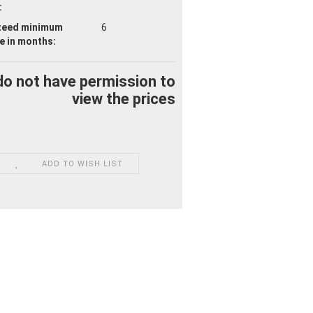
:
teed minimum
6
fe
in months:
do not have permission to
view the prices
ADD TO WISH LIST