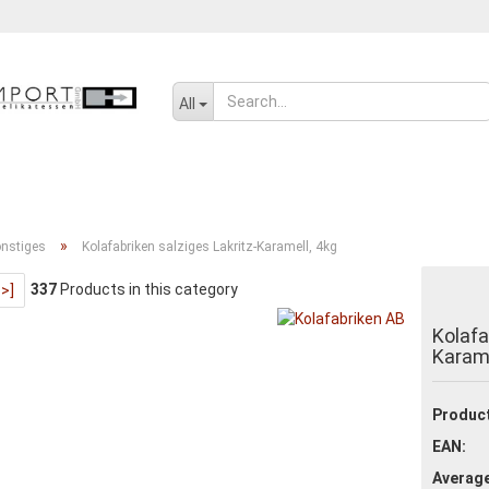
Change language
All
SENF, ÖL UND GEWÜRZE
SÜSSWAREN
SALZIGES UND WÜRZIGE
»
nstiges
Kolafabriken salziges Lakritz-Karamell, 4kg
337
Products in this category
>>]
Create a new ac
Kolafa
Forgot passwor
Karame
Product
EAN:
Average