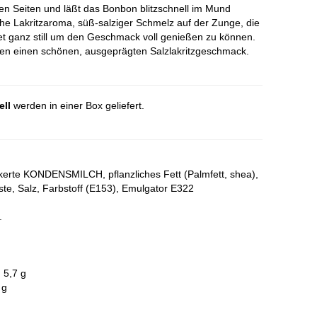
den Seiten und läßt das Bonbon blitzschnell im Mund
he Lakritzaroma, süß-salziger Schmelz auf der Zunge, die
t ganz still um den Geschmack voll genießen zu können.
ben einen schönen, ausgeprägten Salzlakritzgeschmack.
ell
werden in einer Box geliefert.
kerte KONDENSMILCH, pflanzliches Fett (Palmfett, shea),
te, Salz, Farbstoff (E153), Emulgator E322
.
 5,7 g
 g