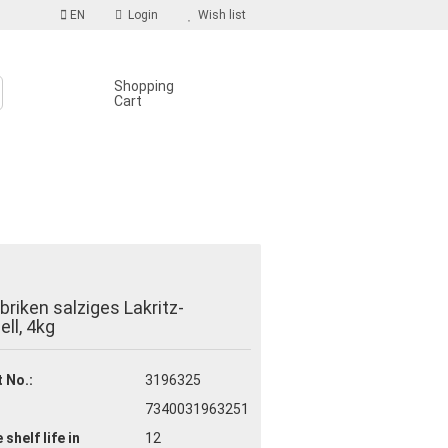
EN
Login
Wish list
Shopping
Cart
S
count
briken salziges Lakritz-
d?
ll, 4kg
 No.:
3196325
7340031963251
 shelf life
in
12