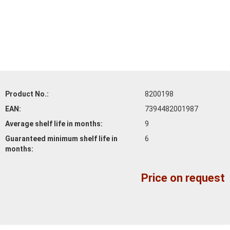
Product No.:
8200198
EAN:
7394482001987
Average shelf life
in months:
9
Guaranteed minimum shelf life
in
6
months:
Price on request