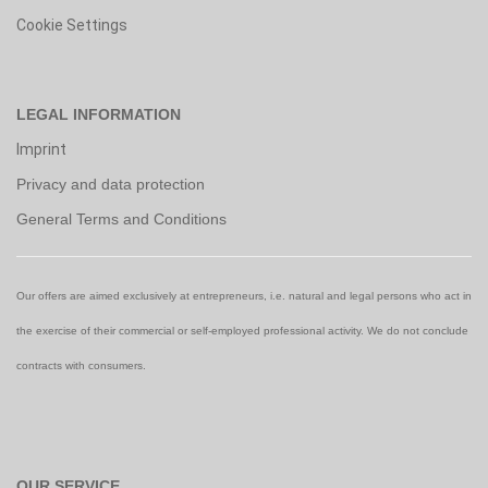
Cookie Settings
LEGAL INFORMATION
Imprint
Privacy and data protection
General Terms and Conditions
Our offers are aimed exclusively at entrepreneurs, i.e. natural and legal persons who act in
the exercise of their commercial or self-employed professional activity. We do not conclude
contracts with consumers.
OUR SERVICE