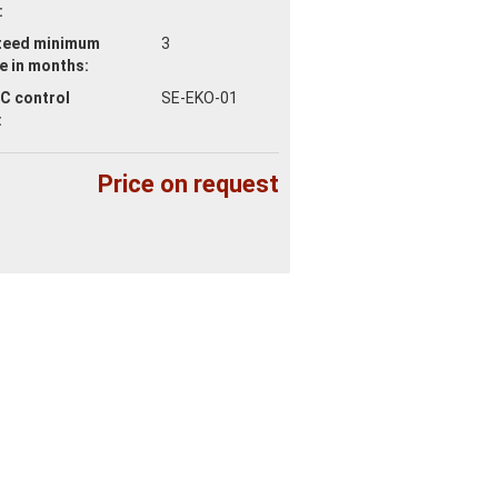
:
teed minimum
3
fe
in months:
C control
SE-EKO-01
:
Price on request