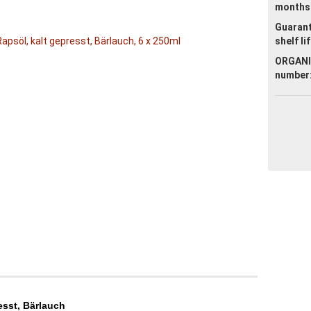
months
Guaran
shelf li
ORGANI
number
sst, Bärlauch