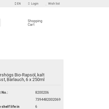
EN
Login
Wish list
Shopping
Cart
S
count
shögs Bio-Rapsöl, kalt
d?
st, Bärlauch, 6 x 250ml
 No.:
8200206
7394482002069
 shelf life
in
6