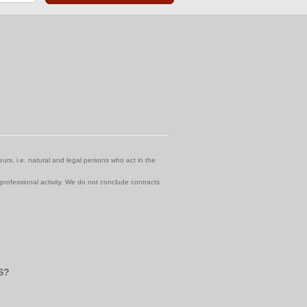
urs, i.e. natural and legal persons who act in the
 professional activity. We do not conclude contracts
S?