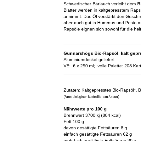
Schwedischer Bärlauch verleiht dem
B
Blätter werden in kaltgepresstem Rap
annimmt. Das Öl verstärkt den Geschm
aber auch gut in Hummus und Pesto an
Rapsöle eignen sich sowohl für die hei
Gunnarshögs Bio-Rapsöl, kalt gepre
Aluminiumdeckel geliefert.
VE: 6 x 250 ml;
volle Palette: 208 Kar
Zutaten: Kaltgepresstes Bio-Rapsöl*, 
(*aus biologisch kontrolliertem Anbau)
Nährwerte pro 100 g
Brennwert 3700 kj (884 kcal)
Fett 100 g
davon gesättigte Fettsäuren 8 g
einfach gesättigte Fettsäuren 62 g
mehrfach gesättigte Fettsäuren 30 g