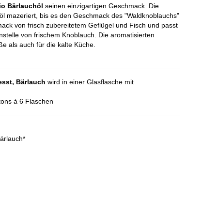
io Bärlauchöl
seinen einzigartigen Geschmack. Die
söl mazeriert, bis es den Geschmack des "Waldknoblauchs"
ack von frisch zubereitetem Geflügel und Fisch und passt
stelle von frischem Knoblauch.
Die aromatisierten
ße als auch für die kalte Küche.
sst, Bärlauch
wird in einer Glasflasche mit
tons á 6 Flaschen
Bärlauch*