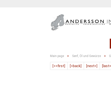
GETRÄNKE
KONFITÜRE
»
»
Main page
Senf, Öl und Gewürze
G
[<<first]
[<back]
[next>]
[last