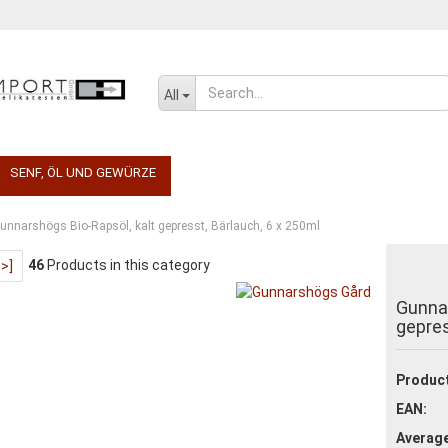
Change language
All
SENF, ÖL UND GEWÜRZE
SÜSSWAREN
SALZIGES UND WÜRZIGE
unnarshögs Bio-Rapsöl, kalt gepresst, Bärlauch, 6 x 250ml
46
Products in this category
>>]
Create a new ac
Gunnar
Forgot passwor
gepres
Product
EAN:
Average