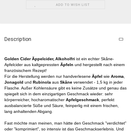
ADD TO WISH LIST
Description
Golden Cider Äppelcider, Alkoholfri
ist ein echter Skåne-
Apfelcider aus kaltgepressten
Äpfeln
und hergestellt nach einem
französischem Rezept!
Für die Herstellung werden nur handverlesene
Äpfel
wie
Aroma
,
Jonagold
und
Rubinola
aus
Skåne
verwendet - 1,5 kg in jeder
Flasche. Außer Kohlensäure gibt es keine Zusätze und genau das
spiegelt sich in dem einzigartigen Geschmack wieder: sehr
körperreicher, hocharomatischer
Apfelgeschmack
, perfekt
ausbalancierte Süße und Säure, feinperlig mit einem frischen,
lang anhaltenden Abgang.
Fast möchte man meinen, man hätte den Geschmack "verdichtet"
oder "komprimiert", so intensiv ist das Geschmackserlebnis. Und