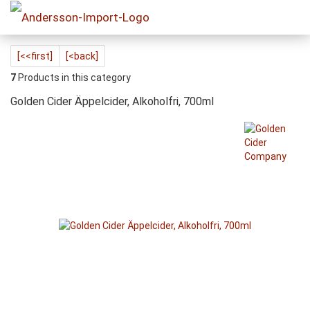
[<<first]
[<back]
7
Products in this category
Golden Cider Äppelcider, Alkoholfri, 700ml