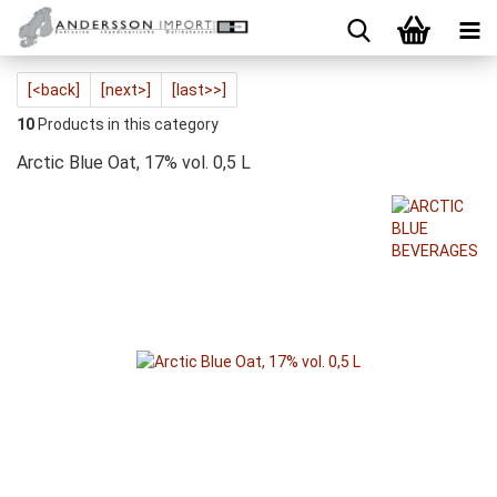
[<back]
[next>]
[last>>]
10
Products in this category
Arctic Blue Oat, 17% vol. 0,5 L