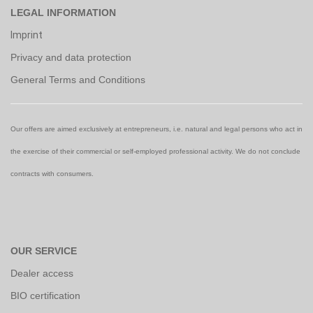
LEGAL INFORMATION
Imprint
Privacy and data protection
General Terms and Conditions
Our offers are aimed exclusively at entrepreneurs, i.e. natural and legal persons who act in
the exercise of their commercial or self-employed professional activity. We do not conclude
contracts with consumers.
OUR SERVICE
Dealer access
BIO certification