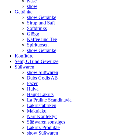
Käse
show
Getränke
show Getränke
Sirup und Saft
Softdrinks
Glögg
Kaffee und Tee
Spirituosen
show Getränke
Konfitüre
Senf, Öl und Gewürze
Süßwaren
show Süßwaren
Bubs Godis AB
Fazer
Halva
Haupt Lakrits
La Praline Scandinavia
Lakritsfabriken
Makulaku
Narr Konfektyr
Süßwaren sonstiges
Lakritz-Produkte
show Süßwaren