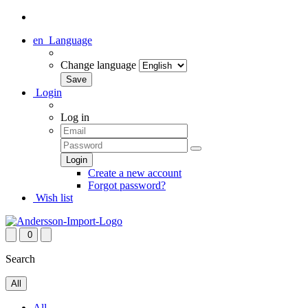
en
Language
Change language
Login
Log in
Create a new account
Forgot password?
Wish list
0
Search
All
All