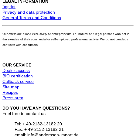
LEGAL INFORMATION
Imprint
Privacy and data protection
General Terms and Conditions
Our offers are aimed exclusively at entrepreneurs, i.e. natural and legal persons who act in
the exercise of their commercial or self-employed professional activity. We do not conclude
contracts with consumers.
OUR SERVICE
Dealer access
BIO certification
Callback service
Site map
Recipes
Press area
DO YOU HAVE ANY QUESTIONS?
Feel free to contact us:
Tel: + 49-2132-13182 20
Fax: + 49-2132-13182 21
email: info@andersson-import.de