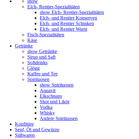
show
Elch- Rentier-Spezialitäten
show Elch- Rentier-Spezialitäten
Elch- und Rentier Konserven
Elch- und Rentier Schinken
Elch- und Rentier Wurst
Fisch-Spezialitäten
Käse
Getränke
show Getränke
Sirup und Saft
Softdrinks
Glögg
Kaffee und Tee
Spirituosen
show Spirituosen
Aquavit
Elkschnaps
Shot und Likör
Vodka
Whisky
Andere Spirituosen
Konfitüre
Senf, Öl und Gewürze
Süßwaren