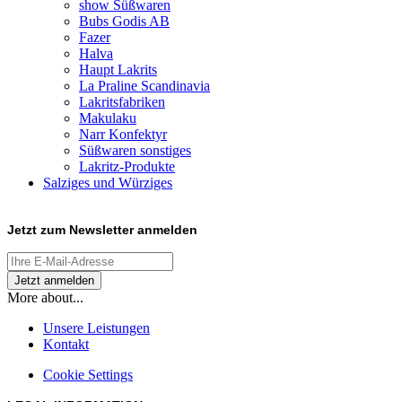
show Süßwaren
Bubs Godis AB
Fazer
Halva
Haupt Lakrits
La Praline Scandinavia
Lakritsfabriken
Makulaku
Narr Konfektyr
Süßwaren sonstiges
Lakritz-Produkte
Salziges und Würziges
Jetzt zum
Newsletter anmelden
More about...
Unsere Leistungen
Kontakt
Cookie Settings