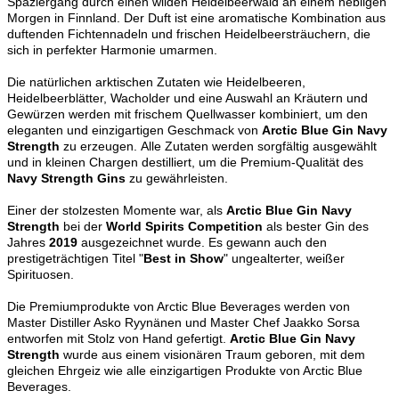
Spaziergang durch einen wilden Heidelbeerwald an einem nebligen
Morgen in Finnland. Der Duft ist eine aromatische Kombination aus
duftenden Fichtennadeln und frischen Heidelbeersträuchern, die
sich in perfekter Harmonie umarmen.
Die natürlichen arktischen Zutaten wie Heidelbeeren,
Heidelbeerblätter, Wacholder und eine Auswahl an Kräutern und
Gewürzen werden mit frischem Quellwasser kombiniert, um den
eleganten und einzigartigen Geschmack von
Arctic Blue Gin Navy
Strength
zu erzeugen. Alle Zutaten werden sorgfältig ausgewählt
und in kleinen Chargen destilliert, um die Premium-Qualität des
Navy Strength Gins
zu gewährleisten.
Einer der stolzesten Momente war, als
Arctic Blue Gin Navy
Strength
bei der
World Spirits Competition
als bester Gin des
Jahres
2019
ausgezeichnet wurde. Es gewann auch den
prestigeträchtigen Titel "
Best in Show
" ungealterter, weißer
Spirituosen.
Die Premiumprodukte von Arctic Blue Beverages werden von
Master Distiller Asko Ryynänen und Master Chef Jaakko Sorsa
entworfen mit Stolz von Hand gefertigt.
Arctic Blue Gin Navy
Strength
wurde aus einem visionären Traum geboren, mit dem
gleichen Ehrgeiz wie alle einzigartigen Produkte von Arctic Blue
Beverages.