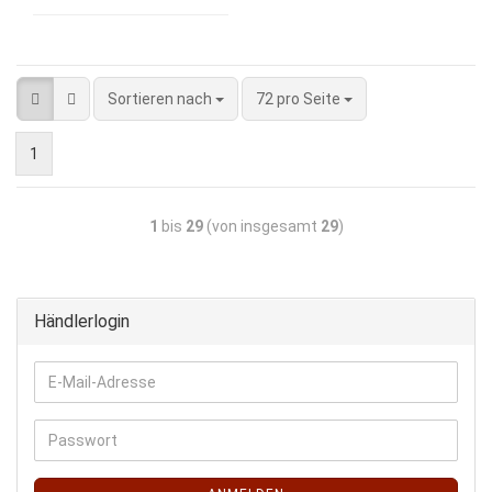
Sortieren nach
72 pro Seite
1
1
bis
29
(von insgesamt
29
)
Händlerlogin