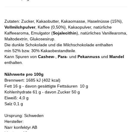
Zutaten: Zucker, Kakaobutter, Kakaomasse, Haselnüsse (15%),
Vollmilchpulver
, Kaffee (0,50%), Kakaopulver, natürliche
Kaffeearoma, Emulgator (
Sojalecithin
), natürliches Vanillearoma,
Maltodextrin, Glukosesirup.
Die dunkle Schokolade und die Milchschokolade enthalten
min 52% bzw. 30% Kakaobestandteile.
Kann Spuren von
Cashew
-,
Para
- und
Pekannuss
und
Mandel
enthalten.
Nährwerte pro 100g
Brennwert: 1685 kJ (402 kcal)
Fett 16 g - davon gesättigte Fettsäuren 10 g
Kohlenhydrate 61 g - davon Zucker 50 g
Eiweiß: 4,0 g
Salz 0,1 g
Ursprung: Schweden
Hersteller:
Narr konfektyr AB