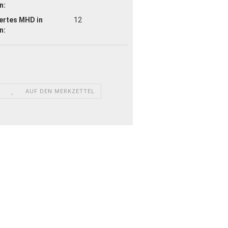
n:
ertes MHD in
12
n:
AUF DEN MERKZETTEL