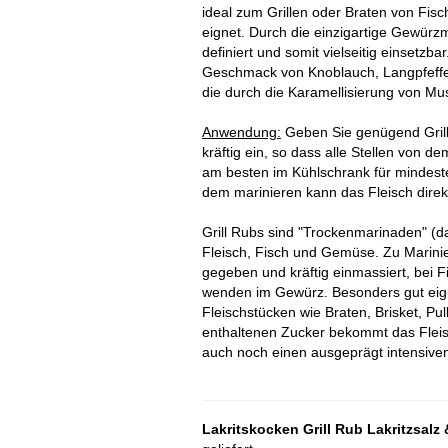
ideal zum Grillen oder Braten von Fisc
eignet. Durch die einzigartige Gewür
definiert und somit vielseitig einsetz
Geschmack von Knoblauch, Langpfeffer
die durch die Karamellisierung von M
Anwendung:
Geben Sie genügend Grill
kräftig ein, so dass alle Stellen von 
am besten im Kühlschrank für mindest
dem marinieren kann das Fleisch direkt
Grill Rubs sind "Trockenmarinaden" (
Fleisch, Fisch und Gemüse. Zu Marinier
gegeben und kräftig einmassiert, bei
wenden im Gewürz. Besonders gut eign
Fleischstücken wie Braten, Brisket, Pu
enthaltenen Zucker bekommt das Fleisc
auch noch einen ausgeprägt intensiv
Lakritskocken Grill Rub Lakritzsalz 