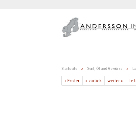
BACKWAREN
FLEISCH, FISCH & KÄS
»
»
Startseite
Senf, Öl und Gewürze
La
« Erster
« zurück
weiter »
Let