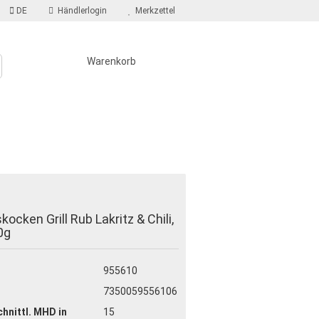
DE
Händlerlogin
Merkzettel
Warenkorb
AREN
SALZIGES UND WÜRZIGES
kocken Grill Rub Lakritz & Chili,
?
0g
955610
7350059556106
hnittl. MHD in
15