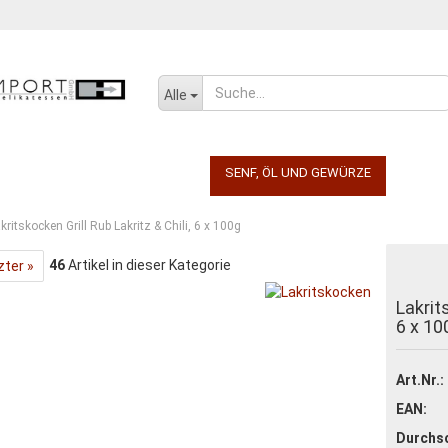
Sprache auswählen
Alle
E
GETRÄNKE
KONFITÜRE
SENF, ÖL UND GEWÜRZE
SÜSSW
kritskocken Grill Rub Lakritz & Chili, 6 x 100g
46
Artikel in dieser Kategorie
zter »
Konto erstellen
Lakrits
Passwort vergessen
6 x 10
Art.Nr.:
EAN:
Durchsc