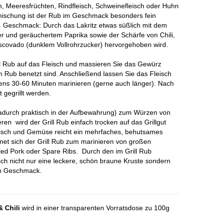
h, Meeresfrüchten, Rindfleisch, Schweinefleisch oder Huhn
zmischung ist der Rub im Geschmack besonders fein
bar. Geschmack: Durch das Lakritz etwas süßlich mit dem
 und geräuchertem Paprika sowie der Schärfe von Chili,
uscovado (dunklem Vollrohrzucker) hervorgehoben wird.
 Rub auf das Fleisch und massieren Sie das Gewürz
dem Rub benetzt sind. Anschließend lassen Sie das Fleisch
ens 30-60 Minuten marinieren (gerne auch länger). Nach
 gegrillt werden.
dadurch praktisch in der Aufbewahrung) zum Würzen von
en wird der Grill Rub einfach trocken auf das Grillgut
 Fisch und Gemüse reicht ein mehrfaches, behutsames
et sich der Grill Rub zum marinieren von großen
lled Pork oder Spare Ribs. Durch den im Grill Rub
h nicht nur eine leckere, schön braune Kruste sondern
en Geschmack.
& Chili
wird in einer
transparenten Vorratsdose
zu 100g