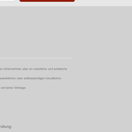
an Unternehmer, also an natürliche und juristische
ewerblichen oder selbstständigen beruflichen
 wir keine Verträge.
indung: