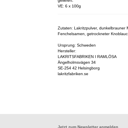
geliefert.
VE: 6 x 100g
Zutaten: Lakritzpulver, dunkelbrauner
Fenchelsamen, getrockneter Knoblauch
Ursprung: Schweden
Hersteller:
LAKRITSFABRIKEN I RAMLÖSA
Ängelholmsvägen 34
SE-254 42 Helsingborg
lakritzfabriken.se
Jetzt zum
Newsletter anmelden