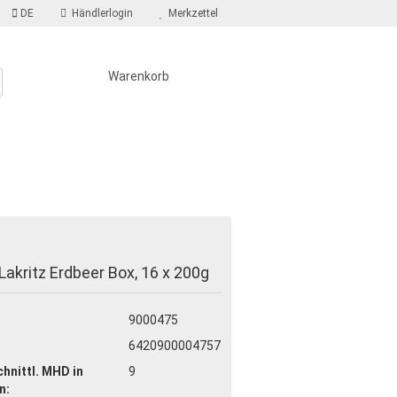
DE
Händlerlogin
Merkzettel
Warenkorb
AREN
SALZIGES UND WÜRZIGES
Lakritz Erdbeer Box, 16 x 200g
?
9000475
6420900004757
hnittl. MHD in
9
n: