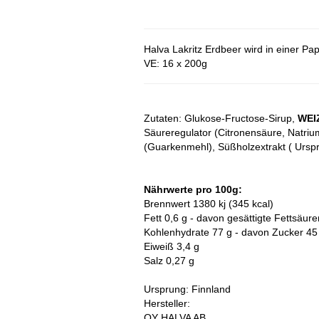
Halva Lakritz Erdbeer wird in einer Pap
VE: 16 x 200g
Zutaten: Glukose-Fructose-Sirup,
WEI
Säureregulator (Citronensäure, Natrium
(Guarkenmehl), Süßholzextrakt ( Ursp
Nährwerte pro 100g:
Brennwert 1380 kj (345 kcal)
Fett 0,6 g - davon gesättigte Fettsäure
Kohlenhydrate 77 g - davon Zucker 45
Eiweiß 3,4 g
Salz 0,27 g
Ursprung: Finnland
Hersteller:
OY HALVA AB