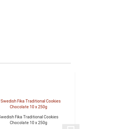
Swedish Fika Traditional Cookies
Swedish Fika Lösgo
Chocolate 10 x 250g
300g