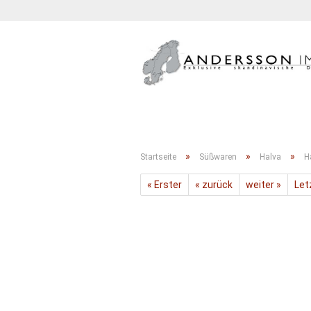
BACKWAREN
FLEISCH, FISCH & KÄS
»
»
»
Startseite
Süßwaren
Halva
H
« Erster
« zurück
weiter »
Let