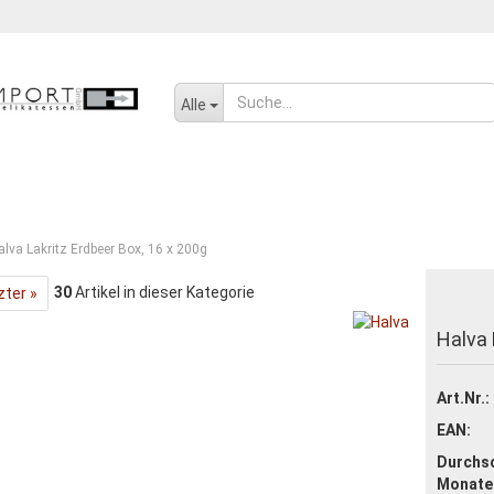
Sprache auswählen
Alle
E
GETRÄNKE
KONFITÜRE
SENF, ÖL UND GEWÜRZE
SÜSSW
alva Lakritz Erdbeer Box, 16 x 200g
30
Artikel in dieser Kategorie
zter »
Konto erstellen
Halva 
Passwort vergessen
Art.Nr.:
EAN:
Durchsc
Monate