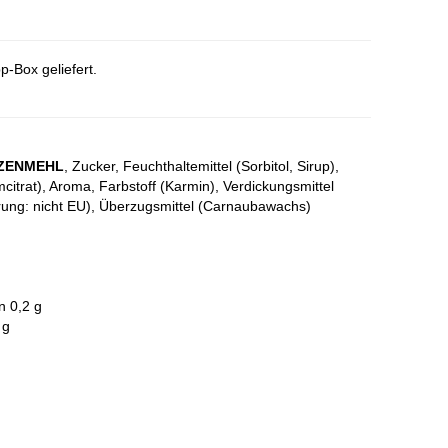
p-Box geliefert.
ZENMEHL
, Zucker, Feuchthaltemittel (Sorbitol, Sirup),
citrat), Aroma, Farbstoff (Karmin), Verdickungsmittel
rung: nicht EU), Überzugsmittel (Carnaubawachs)
n 0,2 g
 g