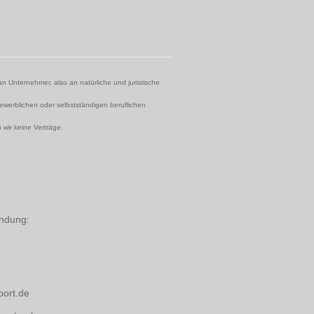
an Unternehmer, also an natürliche und juristische
ewerblichen oder selbstständigen beruflichen
 wir keine Verträge.
indung:
port.de