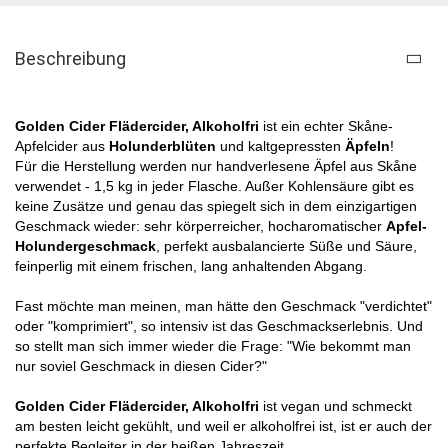
Beschreibung
Golden Cider Flädercider, Alkoholfri
ist ein echter Skåne-
Apfelcider aus
Holunderblüten
und kaltgepressten
Äpfeln
!
Für die Herstellung werden nur handverlesene Äpfel aus Skåne
verwendet - 1,5 kg in jeder Flasche. Außer Kohlensäure gibt es
keine Zusätze und genau das spiegelt sich in dem einzigartigen
Geschmack wieder: sehr körperreicher, hocharomatischer
Apfel-
Holundergeschmack
, perfekt ausbalancierte Süße und Säure,
feinperlig mit einem frischen, lang anhaltenden Abgang.
Fast möchte man meinen, man hätte den Geschmack "verdichtet"
oder "komprimiert", so intensiv ist das Geschmackserlebnis. Und
so stellt man sich immer wieder die Frage: "Wie bekommt man
nur soviel Geschmack in diesen Cider?"
Golden Cider Flädercider, Alkoholfri
ist vegan und schmeckt
am besten leicht gekühlt, und weil er alkoholfrei ist, ist er auch der
perfekte Begleiter in der heißen Jahreszeit.