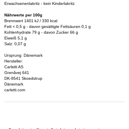
Erwachsenenlakritz - kein Kinderlakritz
.
Nährwerte per 100g
Brennwert 1401 kJ / 330 kcal
Fett < 0,5 g - davon gesättigte Fettsäuren 0,1 g
Kohlenhydrate 79 g - davon Zucker 66 g
Eiweiß 5,1 g
Salz: 0,07 g
Ursprung: Dänemark
Hersteller:
Carletti AS
Grenåvej 641
DK-8541 Skoedstrup
Dänemark
carletti.com