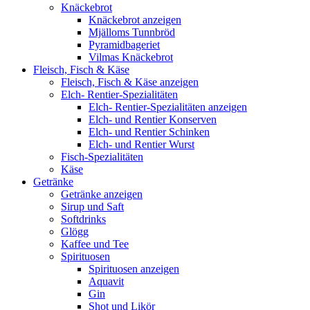
Knäckebrot
Knäckebrot anzeigen
Mjälloms Tunnbröd
Pyramidbageriet
Vilmas Knäckebrot
Fleisch, Fisch & Käse
Fleisch, Fisch & Käse anzeigen
Elch- Rentier-Spezialitäten
Elch- Rentier-Spezialitäten anzeigen
Elch- und Rentier Konserven
Elch- und Rentier Schinken
Elch- und Rentier Wurst
Fisch-Spezialitäten
Käse
Getränke
Getränke anzeigen
Sirup und Saft
Softdrinks
Glögg
Kaffee und Tee
Spirituosen
Spirituosen anzeigen
Aquavit
Gin
Shot und Likör