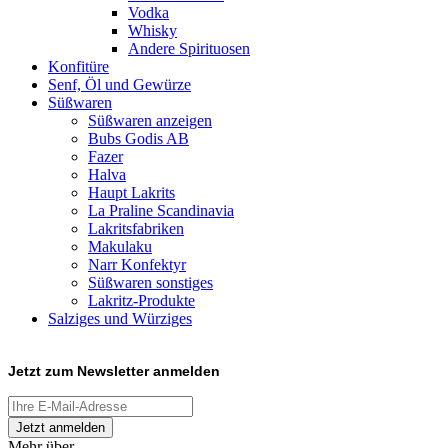
Vodka
Whisky
Andere Spirituosen
Konfitüre
Senf, Öl und Gewürze
Süßwaren
Süßwaren anzeigen
Bubs Godis AB
Fazer
Halva
Haupt Lakrits
La Praline Scandinavia
Lakritsfabriken
Makulaku
Narr Konfektyr
Süßwaren sonstiges
Lakritz-Produkte
Salziges und Würziges
Jetzt zum
Newsletter anmelden
Mehr über...