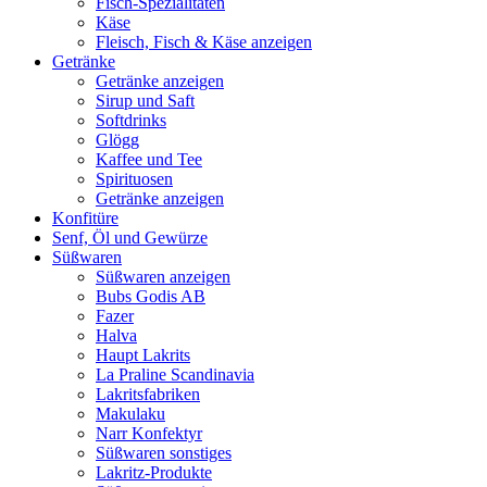
Fisch-Spezialitäten
Käse
Fleisch, Fisch & Käse anzeigen
Getränke
Getränke anzeigen
Sirup und Saft
Softdrinks
Glögg
Kaffee und Tee
Spirituosen
Getränke anzeigen
Konfitüre
Senf, Öl und Gewürze
Süßwaren
Süßwaren anzeigen
Bubs Godis AB
Fazer
Halva
Haupt Lakrits
La Praline Scandinavia
Lakritsfabriken
Makulaku
Narr Konfektyr
Süßwaren sonstiges
Lakritz-Produkte