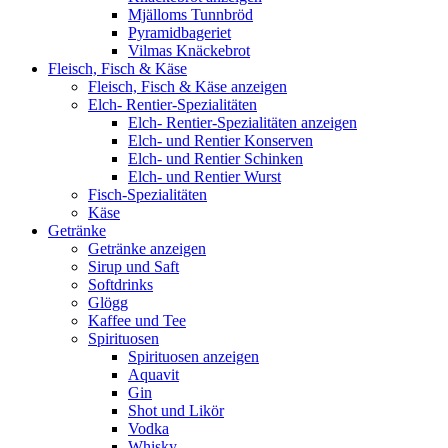
Mjälloms Tunnbröd
Pyramidbageriet
Vilmas Knäckebrot
Fleisch, Fisch & Käse
Fleisch, Fisch & Käse anzeigen
Elch- Rentier-Spezialitäten
Elch- Rentier-Spezialitäten anzeigen
Elch- und Rentier Konserven
Elch- und Rentier Schinken
Elch- und Rentier Wurst
Fisch-Spezialitäten
Käse
Getränke
Getränke anzeigen
Sirup und Saft
Softdrinks
Glögg
Kaffee und Tee
Spirituosen
Spirituosen anzeigen
Aquavit
Gin
Shot und Likör
Vodka
Whisky