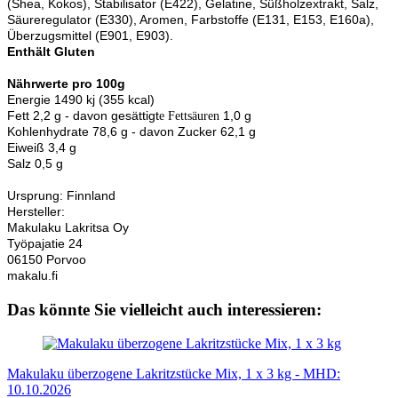
(Shea, Kokos), Stabilisator (E422), Gelatine, Süßholzextrakt, Salz,
Säureregulator (E330), Aromen, Farbstoffe (E131, E153, E160a),
Überzugsmittel (E901, E903).
Enthält Gluten
Nährwerte pro 100g
Energie 1490 kj (355 kcal)
Fett 2,2 g - davon gesättigt
1,0 g
e Fettsäuren
Kohlenhydrate 78,6 g - davon Zucker 62,1 g
Eiweiß 3,4 g
Salz 0,5 g
Ursprung: Finnland
Hersteller:
Makulaku Lakritsa Oy
Työpajatie 24
06150 Porvoo
makalu.fi
Das könnte Sie vielleicht auch interessieren:
Makulaku überzogene Lakritzstücke Mix, 1 x 3 kg - MHD:
10.10.2026