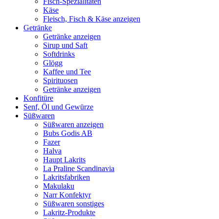
Fisch-Spezialitäten
Käse
Fleisch, Fisch & Käse anzeigen
Getränke
Getränke anzeigen
Sirup und Saft
Softdrinks
Glögg
Kaffee und Tee
Spirituosen
Getränke anzeigen
Konfitüre
Senf, Öl und Gewürze
Süßwaren
Süßwaren anzeigen
Bubs Godis AB
Fazer
Halva
Haupt Lakrits
La Praline Scandinavia
Lakritsfabriken
Makulaku
Narr Konfektyr
Süßwaren sonstiges
Lakritz-Produkte