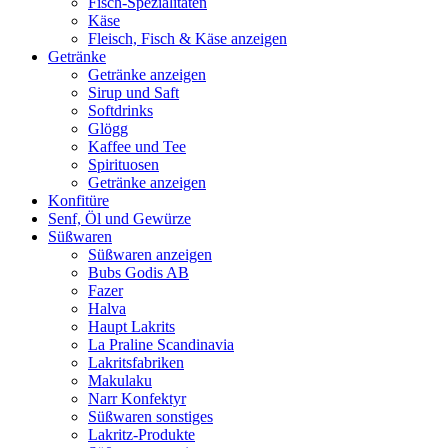
Fisch-Spezialitäten
Käse
Fleisch, Fisch & Käse anzeigen
Getränke
Getränke anzeigen
Sirup und Saft
Softdrinks
Glögg
Kaffee und Tee
Spirituosen
Getränke anzeigen
Konfitüre
Senf, Öl und Gewürze
Süßwaren
Süßwaren anzeigen
Bubs Godis AB
Fazer
Halva
Haupt Lakrits
La Praline Scandinavia
Lakritsfabriken
Makulaku
Narr Konfektyr
Süßwaren sonstiges
Lakritz-Produkte