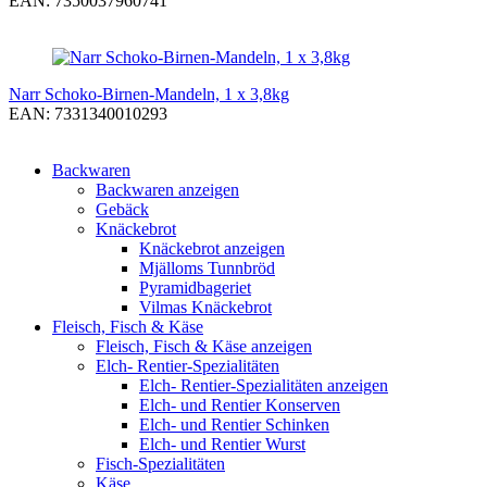
EAN: 7350037960741
Narr Schoko-Birnen-Mandeln, 1 x 3,8kg
EAN: 7331340010293
Backwaren
Backwaren anzeigen
Gebäck
Knäckebrot
Knäckebrot anzeigen
Mjälloms Tunnbröd
Pyramidbageriet
Vilmas Knäckebrot
Fleisch, Fisch & Käse
Fleisch, Fisch & Käse anzeigen
Elch- Rentier-Spezialitäten
Elch- Rentier-Spezialitäten anzeigen
Elch- und Rentier Konserven
Elch- und Rentier Schinken
Elch- und Rentier Wurst
Fisch-Spezialitäten
Käse