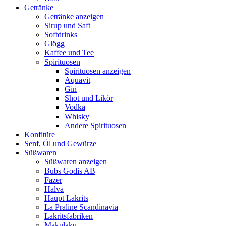
Getränke
Getränke anzeigen
Sirup und Saft
Softdrinks
Glögg
Kaffee und Tee
Spirituosen
Spirituosen anzeigen
Aquavit
Gin
Shot und Likör
Vodka
Whisky
Andere Spirituosen
Konfitüre
Senf, Öl und Gewürze
Süßwaren
Süßwaren anzeigen
Bubs Godis AB
Fazer
Halva
Haupt Lakrits
La Praline Scandinavia
Lakritsfabriken
Makulaku