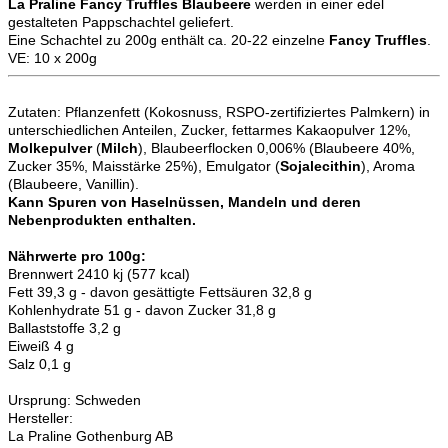
La Praline
Fancy Truffles
Blaubeere
werden in einer edel
gestalteten Pappschachtel geliefert.
Eine Schachtel zu 200g enthält ca. 20-22 einzelne
Fancy Truffles
.
VE: 10 x 200g
Zutaten:
Pflanzenfett (Kokosnuss, RSPO-zertifiziertes Palmkern) in
unterschiedlichen Anteilen, Zucker, fettarmes Kakaopulver 12%,
Molkepulver
(
Milch
), Blaubeerflocken 0,006% (Blaubeere 40%,
Zucker 35%, Maisstärke 25%), Emulgator (
Sojalecithin
), Aroma
(Blaubeere, Vanillin).
Kann Spuren von Haselnüssen, Mandeln und deren
Nebenprodukten enthalten.
Nährwerte pro 100g:
Brennwert 2410 kj (577 kcal)
Fett 39,3 g - davon gesättigte Fettsäuren 32,8 g
Kohlenhydrate 51 g - davon Zucker 31,8 g
Ballaststoffe 3,2 g
Eiweiß 4 g
Salz 0,1 g
Ursprung: Schweden
Hersteller:
La Praline Gothenburg AB