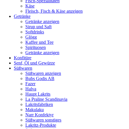
Fisch-Spezialitäten
Käse
Fleisch, Fisch & Käse anzeigen
Getränke
Getränke anzeigen
Sirup und Saft
Softdrinks
Glögg
Kaffee und Tee
Spirituosen
Getränke anzeigen
Konfitüre
Senf, Öl und Gewürze
Süßwaren
Süßwaren anzeigen
Bubs Godis AB
Fazer
Halva
Haupt Lakrits
La Praline Scandinavia
Lakritsfabriken
Makulaku
Narr Konfektyr
Süßwaren sonstiges
Lakritz-Produkte