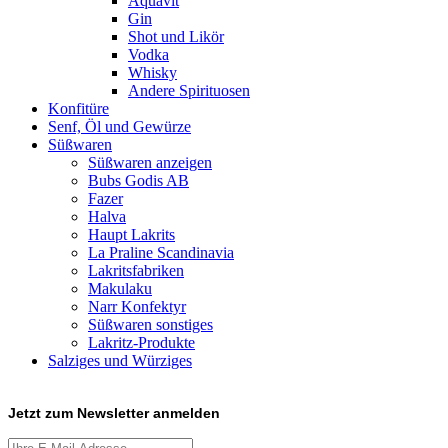
Aquavit
Gin
Shot und Likör
Vodka
Whisky
Andere Spirituosen
Konfitüre
Senf, Öl und Gewürze
Süßwaren
Süßwaren anzeigen
Bubs Godis AB
Fazer
Halva
Haupt Lakrits
La Praline Scandinavia
Lakritsfabriken
Makulaku
Narr Konfektyr
Süßwaren sonstiges
Lakritz-Produkte
Salziges und Würziges
Jetzt zum
Newsletter anmelden