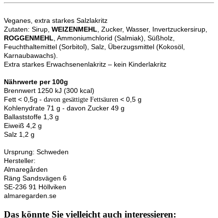
Veganes, extra starkes Salzlakritz
Zutaten: Sirup,
WEIZENMEHL
, Zucker, Wasser, Invertzuckersirup,
ROGGENMEHL
, Ammoniumchlorid (Salmiak), Süßholz,
Feuchthaltemittel (Sorbitol), Salz, Überzugsmittel (Kokosöl,
Karnaubawachs).
Extra starkes Erwachsenenlakritz – kein Kinderlakritz
Nährwerte per 100g
Brennwert 1250 kJ (300 kcal)
Fett < 0,5g -
< 0,5 g
davon gesättigte Fettsäuren
Kohlenydrate 71 g - davon Zucker 49 g
Ballaststoffe 1,3 g
Eiweiß 4,2 g
Salz 1,2 g
Ursprung: Schweden
Hersteller:
Almaregården
Räng Sandsvägen 6
SE-236 91 Höllviken
almaregarden.se
Das könnte Sie vielleicht auch interessieren: