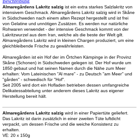
Beschreibung
Almaregårdens Lakritz salzig
ist ein extra starkes Salzlakritz von
intensivem Geschmack. Almaregårdens Lakritz salzig wird in Skåne
in Südschweden nach einem alten Rezept hergestellt und ist frei
von Gelatine und unnötigen Zusätzen. Es werden nur natürliche
Rohwaren verwendet - der intensive Geschmack kommt von der
Lakritzwurzel aus dem Iran, welche als die beste der Welt gilt.
Almaregårdens Lakritz wird in kleinen Chargen produziert, um eine
gleichbleibende Frische zu gewährleisten.
Almaregården ist ein Hof der im Örtchen Kämpinge in der Provinz
Skåne (Schonen) in Südschweden gelegen ist. Der Hof wurde um
1850 gebaut und hat seinen Namen durch die Nähe zum Meer
erhalten: Vom Lateinischen "Al mare" - zu Deutsch "am Meer" und
"gården" - schwedisch für "Hof".
Seit 2005 wird dort ein Hofladen betrieben dessen umfangreiche
Delikatessabteilung unter anderem dieses Lakritz aus eigener
Herstellung bereit hält.
Almaregårdens Lakritz salzig
wird in einer Papiertüte geliefert.
Das Lakritz ist darin zusätzlich in einer zweiten Tüte luftdicht
verpackt, um dessen Frische und die weiche Konsistenz zu
erhalten.
VE: 20 x 150g