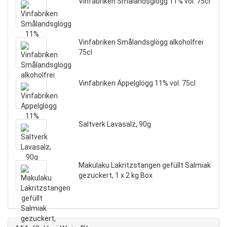
Vinfabriken Smålandsglögg 11% vol. 75cl
Vinfabriken Smålandsglögg alkoholfrei
75cl
Vinfabriken Äppelglögg 11% vol. 75cl
Saltverk Lavasalz, 90g
Makulaku Lakritzstangen gefüllt Salmiak
gezuckert, 1 x 2 kg Box